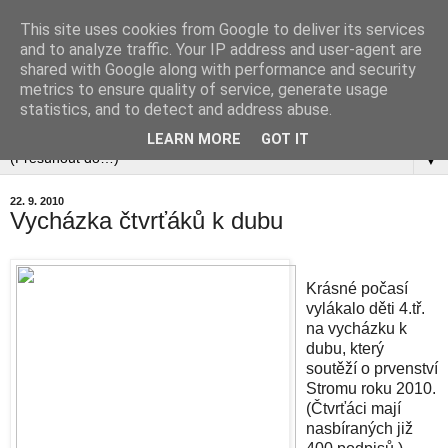
This site uses cookies from Google to deliver its services
and to analyze traffic. Your IP address and user-agent are
shared with Google along with performance and security
metrics to ensure quality of service, generate usage
statistics, and to detect and address abuse.
▼
LEARN MORE
GOT IT
▼
22. 9. 2010
Vycházka čtvrťáků k dubu
Krásné počasí
vylákalo děti 4.tř.
na vycházku k
dubu, který
soutěží o prvenství
Stromu roku 2010.
(Čtvrťáci mají
nasbíraných již