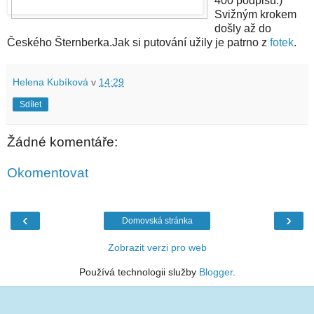
400 podpisů.)
Svižným krokem
došly až do
Českého Šternberka.Jak si putování užily je patrno z
fotek
.
Helena Kubíková
v
14:29
Sdílet
Žádné komentáře:
Okomentovat
‹
›
Domovská stránka
Zobrazit verzi pro web
Používá technologii služby
Blogger
.