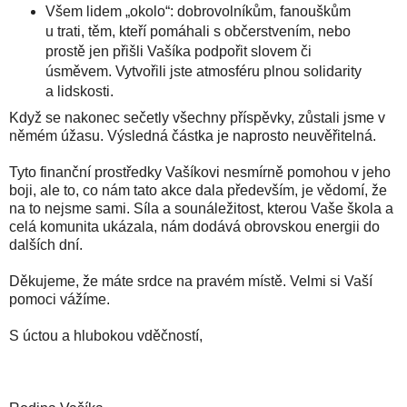
Všem lidem „okolo“: dobrovolníkům, fanouškům
u trati, těm, kteří pomáhali s občerstvením, nebo
prostě jen přišli Vašíka podpořit slovem či
úsměvem. Vytvořili jste atmosféru plnou solidarity
a lidskosti.
Když se nakonec sečetly všechny příspěvky, zůstali jsme v
němém úžasu. Výsledná částka je naprosto neuvěřitelná.
Tyto finanční prostředky Vašíkovi nesmírně pomohou v jeho
boji, ale to, co nám tato akce dala především, je vědomí, že
na to nejsme sami. Síla a sounáležitost, kterou Vaše škola a
celá komunita ukázala, nám dodává obrovskou energii do
dalších dní.
Děkujeme, že máte srdce na pravém místě. Velmi si Vaší
pomoci vážíme.
S úctou a hlubokou vděčností,