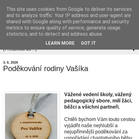
This site uses cookies from Google to deliver its services
and to analyze traffic. Your IP address and user-agent are
shared with Google along with performance and security
metrics to ensure quality of service, generate usage
statistics, and to detect and address abuse.
▼
LEARN MORE
GOT IT
▼
3. 6. 2026
Poděkování rodiny Vašíka
Vážené vedení školy, vážený
pedagogický sbore, milí žáci,
běžci a všichni partneři.
Chtěli bychom Vám touto cestou
vyjádřit naše nejhlubší a
nejupřímnější poděkování za
uspořádání charitativního běhu