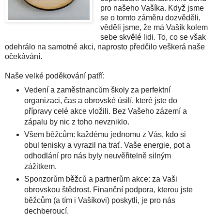
pro našeho Vašíka. Když jsme
se o tomto záměru dozvěděli,
věděli jsme, že má Vašík kolem
sebe skvělé lidi. To, co se však
odehrálo na samotné akci, naprosto předčilo veškerá naše
očekávání.
Naše velké poděkování patří:
Vedení a zaměstnancům školy za perfektní
organizaci, čas a obrovské úsilí, které jste do
přípravy celé akce vložili. Bez Vašeho zázemí a
zápalu by nic z toho nevzniklo.
Všem běžcům: každému jednomu z Vás, kdo si
obul tenisky a vyrazil na trať. Vaše energie, pot a
odhodlání pro nás byly neuvěřitelně silným
zážitkem.
Sponzorům běžců a partnerům akce: za Vaši
obrovskou štědrost. Finanční podpora, kterou jste
běžcům (a tím i Vašíkovi) poskytli, je pro nás
dechberoucí.