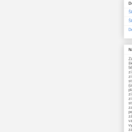
D
Š
Šk
D
N
Zá
šk
5
z
z
st
(ú
p
z
z
s
z
p
zá
v
vy
z