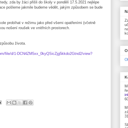
edy, zda by žáci přišli do školy v pondělí 17.5.2021 nejlépe
rmace pošleme jakmile budeme vědět, jakým způsobem se bude
N
Zá
ole probíhat v režimu jako před všemi opatřeními (včetně
uč
kou nošení roušek ve vnitřních prostorech.
n
k
způsobu života.
O
.com/file/d/1-DCN4ZM5xx_0kyQSicZjg5kkdo2Gtnd2/view?
O
K
M
ře
i
6
M
zá
3
S