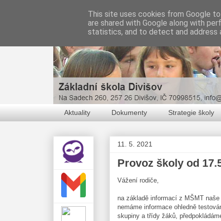
This site uses cookies from Google to 
are shared with Google along with per
statistics, and to detect and address 
Aktuality
Dokumenty
Strategie školy
11. 5. 2021
Provoz školy od 17.
Vážení rodiče,
na základě informací z MŠMT naše 
nemáme informace ohledně testování
skupiny a třídy žáků, předpokládáme