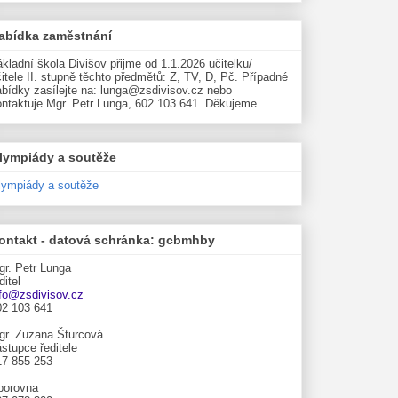
abídka zaměstnání
kladní škola Divišov přijme od 1.1.2026 učitelku/
itele II. stupně těchto předmětů: Z, TV, D, Pč. Případné
abídky zasílejte na: lunga@zsdivisov.cz nebo
ontaktuje Mgr. Petr Lunga, 602 103 641. Děkujeme
lympiády a soutěže
lympiády a soutěže
ontakt - datová schránka: gcbmhby
gr. Petr Lunga
ditel
nfo@zsdivisov.cz
02 103 641
gr. Zuzana Šturcová
stupce ředitele
17 855 253
borovna