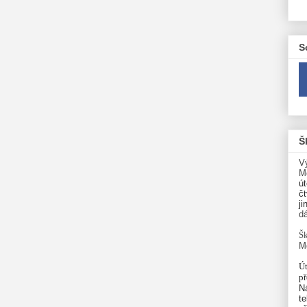
S
Š
V
M
út
čt
ji
d
Šk
M
Út
p
N
te