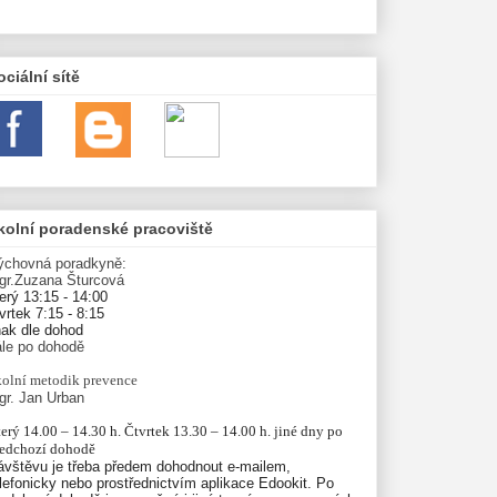
ociální sítě
kolní poradenské pracoviště
ýchovná poradkyně:
gr.Zuzana Šturcová
erý 13:15 - 14:00
vrtek 7:15 - 8:15
nak dle dohod
ále po dohodě
olní
metodik prevence
gr. Jan Urban
erý 14.00 – 14.30 h. Čtvrtek 13.30 – 14.00 h. jiné dny po 
ředchozí dohodě
ávštěvu je třeba předem dohodnout e-mailem,
lefonicky nebo prostřednictvím aplikace Edookit. Po