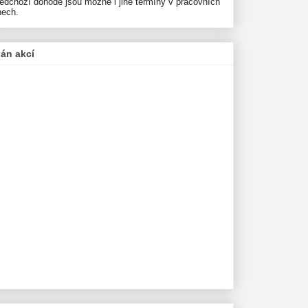
ředchozí dohodě jsou možné i jiné termíny v pracovních
nech.
lán akcí