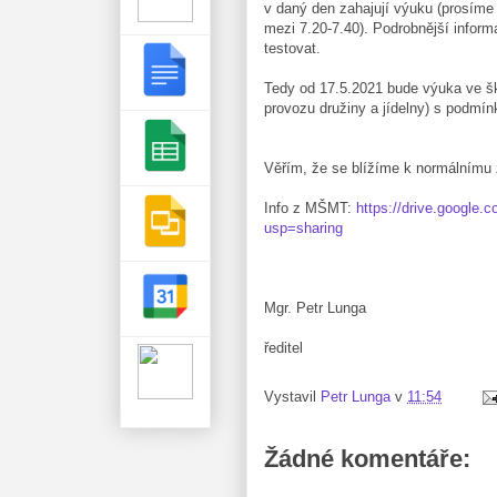
v daný den zahajují výuku (prosíme t
mezi 7.20-7.40). Podrobnější info
testovat.
Tedy od 17.5.2021 bude výuka ve šk
provozu družiny a jídelny) s podmín
Věřím, že se blížíme k normálnímu 
Info z MŠMT:
https://drive.google
usp=sharing
Mgr. Petr Lunga
ředitel
Vystavil
Petr Lunga
v
11:54
Žádné komentáře: