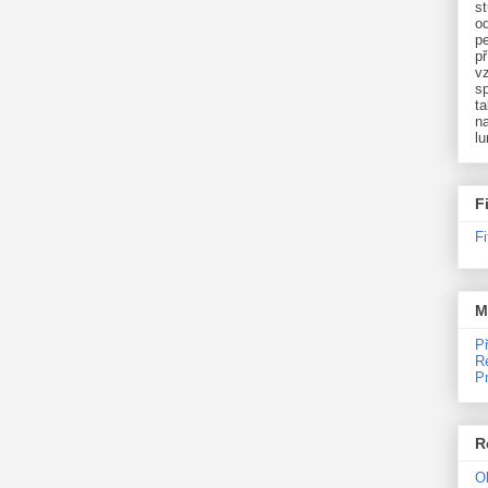
st
o
p
př
v
sp
ta
na
l
F
F
M
P
R
P
R
O