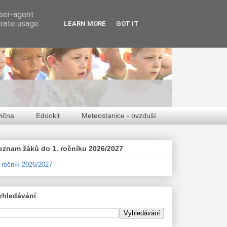
user-agent
erate usage
LEARN MORE
GOT IT
vična
Edookit
Meteostanice - ovzduší
eznam žáků do 1. ročníku 2026/2027
. ročník 2026/2027
yhledávání