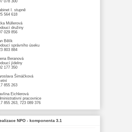
07 078 300
binet I. stupně
25 564 618
tka Müllerová
edoucí družiny
07 029 856
an Bělík
edoucí správního úseku
23 803 884
lena Beranová
doucí jídelny
02 177 350
aroslava Šimáčková
etní
17 855 263
avlína Eichlerová
ministrativní pracovnice
17 855 263, 723 089 376
ealizace NPO - komponenta 3.1