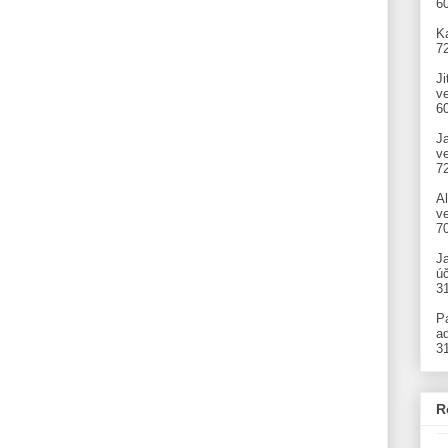
6
Ka
7
Ji
v
6
J
v
7
A
ve
7
J
úč
3
P
ad
3
R