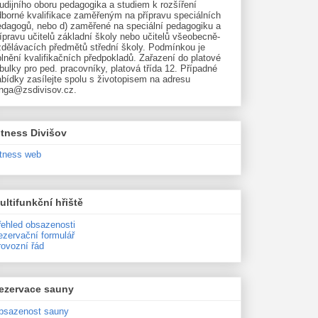
udijního oboru pedagogika a studiem k rozšíření
dborné kvalifikace zaměřeným na přípravu speciálních
edagogů, nebo d) zaměřené na speciální pedagogiku a
ípravu učitelů základní školy nebo učitelů všeobecně-
zdělávacích předmětů střední školy. Podmínkou je
lnění kvalifikačních předpokladů. Zařazení do platové
bulky pro ped. pracovníky, platová třída 12. Případné
bídky zasílejte spolu s životopisem na adresu
unga@zsdivisov.cz.
itness Divišov
itness web
ultifunkční hřiště
řehled obsazenosti
ezervační formulář
rovozní řád
ezervace sauny
bsazenost sauny