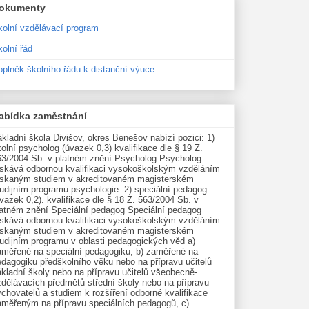
okumenty
kolní vzdělávací program
olní řád
oplněk školního řádu k distanční výuce
abídka zaměstnání
kladní škola Divišov, okres Benešov nabízí pozici: 1)
olní psycholog (úvazek 0,3) kvalifikace dle § 19 Z.
63/2004 Sb. v platném znění Psycholog Psycholog
ískává odbornou kvalifikaci vysokoškolským vzděláním
ískaným studiem v akreditovaném magisterském
udijním programu psychologie. 2) speciální pedagog
vazek 0,2). kvalifikace dle § 18 Z. 563/2004 Sb. v
latném znění Speciální pedagog Speciální pedagog
ískává odbornou kvalifikaci vysokoškolským vzděláním
ískaným studiem v akreditovaném magisterském
tudijním programu v oblasti pedagogických věd a)
aměřené na speciální pedagogiku, b) zaměřené na
edagogiku předškolního věku nebo na přípravu učitelů
kladní školy nebo na přípravu učitelů všeobecně-
zdělávacích předmětů střední školy nebo na přípravu
chovatelů a studiem k rozšíření odborné kvalifikace
aměřeným na přípravu speciálních pedagogů, c)