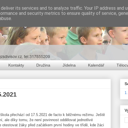
deliver its services and to analyze traffic. Your IP address and 
formance and security metrics to ensure quality of service, gen
abuse.
Kontakty
Družina
Jídelna
Kalendář
Těloc
S
1
5.2021
V
škola přechází od 17.5.2021 de facto k běžnému režimu. Ještě
, ale díky tomu, že není povinnost oddělovat jednotlivé
 otestovat žáky před začátkem první hodiny ve třídě, kde žáci