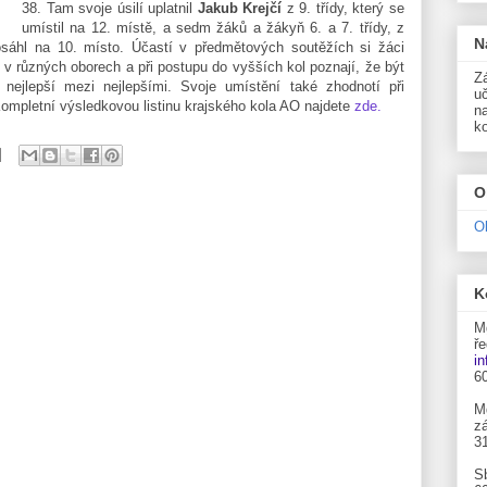
38. Tam svoje úsilí uplatnil
Jakub Krejčí
z 9. třídy, který se
umístil na 12. místě, a sedm žáků a žákyň 6. a 7. třídy, z
N
osáhl na 10. místo. Účastí v předmětových soutěžích si žáci
i v různých oborech a při postupu do vyšších kol poznají, že být
Zá
nejlepší mezi nejlepšími. Svoje umístění také zhodnotí při
uč
 Kompletní výsledkovou listinu krajského kola AO najdete
zde.
n
k
O
O
K
M
ře
i
6
M
zá
3
S