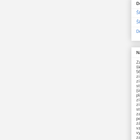
D
Š
Šk
D
N
Zá
šk
5
z
z
st
(ú
p
z
z
s
z
p
zá
v
vy
z