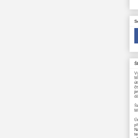
S
Š
V
M
út
čt
ji
d
Šk
M
Út
p
N
te