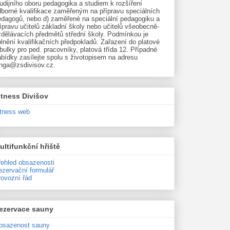
udijního oboru pedagogika a studiem k rozšíření
dborné kvalifikace zaměřeným na přípravu speciálních
edagogů, nebo d) zaměřené na speciální pedagogiku a
ípravu učitelů základní školy nebo učitelů všeobecně-
zdělávacích předmětů střední školy. Podmínkou je
lnění kvalifikačních předpokladů. Zařazení do platové
bulky pro ped. pracovníky, platová třída 12. Případné
bídky zasílejte spolu s životopisem na adresu
unga@zsdivisov.cz.
itness Divišov
itness web
ultifunkční hřiště
řehled obsazenosti
ezervační formulář
rovozní řád
ezervace sauny
bsazenost sauny