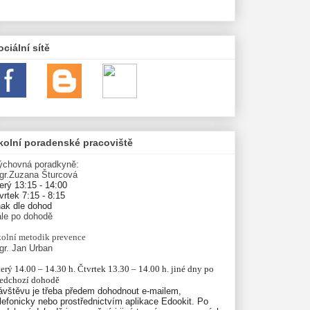
ociální sítě
kolní poradenské pracoviště
ýchovná poradkyně:
gr.Zuzana Šturcová
erý 13:15 - 14:00
vrtek 7:15 - 8:15
nak dle dohod
ále po dohodě
olní
metodik prevence
gr. Jan Urban
erý 14.00 – 14.30 h. Čtvrtek 13.30 – 14.00 h. jiné dny po 
ředchozí dohodě
ávštěvu je třeba předem dohodnout e-mailem,
lefonicky nebo prostřednictvím aplikace Edookit. Po