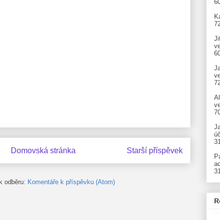
6
Ka
7
Ji
v
6
J
v
7
A
ve
7
J
úč
3
Domovská stránka
Starší příspěvek
P
ad
3
 k odběru:
Komentáře k příspěvku (Atom)
R