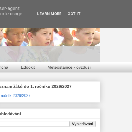
user-agent
erate usage
LEARN MORE
GOT IT
vična
Edookit
Meteostanice - ovzduší
eznam žáků do 1. ročníku 2026/2027
. ročník 2026/2027
yhledávání