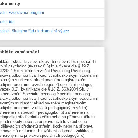
okumenty
kolní vzdělávací program
olní řád
oplněk školního řádu k distanční výuce
abídka zaměstnání
kladní škola Divišov, okres Benešov nabízí pozici: 1)
olní psycholog (úvazek 0,3) kvalifikace dle § 19 Z.
63/2004 Sb. v platném znění Psycholog Psycholog
ískává odbornou kvalifikaci vysokoškolským vzděláním
ískaným studiem v akreditovaném magisterském
udijním programu psychologie. 2) speciální pedagog
vazek 0,2). kvalifikace dle § 18 Z. 563/2004 Sb. v
latném znění Speciální pedagog Speciální pedagog
ískává odbornou kvalifikaci vysokoškolským vzděláním
ískaným studiem v akreditovaném magisterském
tudijním programu v oblasti pedagogických věd a)
aměřené na speciální pedagogiku, b) zaměřené na
edagogiku předškolního věku nebo na přípravu učitelů
kladní školy nebo na přípravu učitelů všeobecně-
zdělávacích předmětů střední školy nebo na přípravu
chovatelů a studiem k rozšíření odborné kvalifikace
aměřeným na přípravu speciálních pedagogů, c)