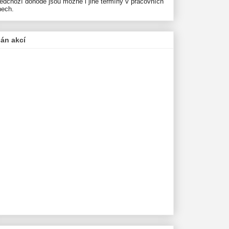
ředchozí dohodě jsou možné i jiné termíny v pracovních
nech.
lán akcí