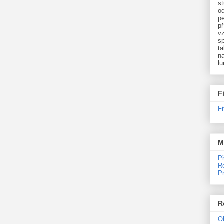
st
o
p
př
v
sp
ta
na
l
F
F
M
P
R
P
R
O