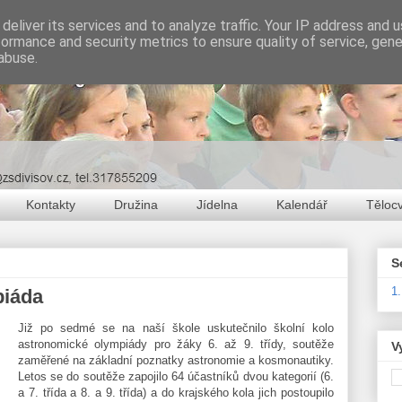
deliver its services and to analyze traffic. Your IP address and 
formance and security metrics to ensure quality of service, gen
abuse.
Kontakty
Družina
Jídelna
Kalendář
Těloc
S
1
piáda
Již po sedmé se na naší škole uskutečnilo školní kolo
astronomické olympiády pro žáky 6. až 9. třídy, soutěže
V
zaměřené na základní poznatky astronomie a kosmonautiky.
Letos se do soutěže zapojilo 64 účastníků dvou kategorií (6.
a 7. třída a 8. a 9. třída) a do krajského kola jich postoupilo