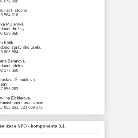
07 078 300
binet I. stupně
25 564 618
tka Müllerová
edoucí družiny
07 029 856
an Bělík
edoucí správního úseku
23 803 884
lena Beranová
doucí jídelny
02 177 350
aroslava Šimáčková
etní
17 855 263
avlína Eichlerová
ministrativní pracovnice
17 855 263, 723 089 376
ealizace NPO - komponenta 3.1