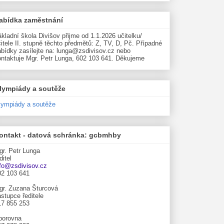
abídka zaměstnání
kladní škola Divišov přijme od 1.1.2026 učitelku/
itele II. stupně těchto předmětů: Z, TV, D, Pč. Případné
abídky zasílejte na: lunga@zsdivisov.cz nebo
ontaktuje Mgr. Petr Lunga, 602 103 641. Děkujeme
lympiády a soutěže
lympiády a soutěže
ontakt - datová schránka: gcbmhby
gr. Petr Lunga
ditel
nfo@zsdivisov.cz
02 103 641
gr. Zuzana Šturcová
stupce ředitele
17 855 253
borovna