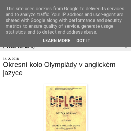
This site uses cookies from Google to deliver its services
and to analyze traffic. Your IP address and user-agent are
shared with Google along with performance and security
metrics to ensure quality of service, generate usage
statistics, and to detect and address abuse.
▼
LEARN MORE
GOT IT
▼
14. 2. 2018
Okresní kolo Olympiády v anglickém
jazyce