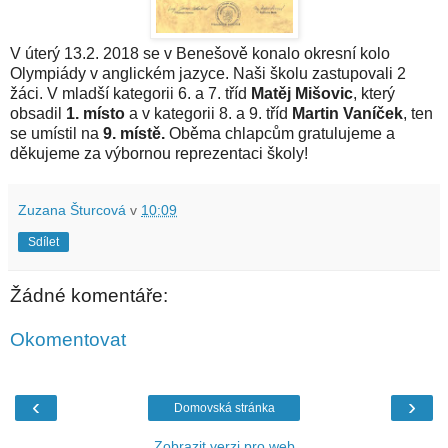
V úterý 13.2. 2018 se v Benešově konalo okresní kolo
Olympiády v anglickém jazyce. Naši školu zastupovali 2
žáci. V mladší kategorii 6. a 7. tříd
Matěj Mišovic
, který
obsadil
1. místo
a v kategorii 8. a 9. tříd
Martin Vaníček
, ten
se umístil na
9. místě.
Oběma chlapcům gratulujeme a
děkujeme za výbornou reprezentaci školy!
Zuzana Šturcová
v
10:09
Sdílet
Žádné komentáře:
Okomentovat
‹
›
Domovská stránka
Zobrazit verzi pro web