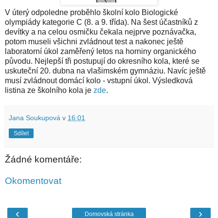
V úterý odpoledne proběhlo školní kolo Biologické
olympiády kategorie C (8. a 9. třída). Na šest účastníků z
devítky a na celou osmičku čekala nejprve poznávačka,
potom museli všichni zvládnout test a nakonec ještě
laboratorní úkol zaměřený letos na horniny organického
původu. Nejlepší tři postupují do okresního kola, které se
uskuteční 20. dubna na vlašimském gymnáziu. Navíc ještě
musí zvládnout domácí kolo - vstupní úkol. Výsledková
listina ze školního kola je
zde
.
Jana Soukupová
v
16:01
Sdílet
Žádné komentáře:
Okomentovat
‹
›
Domovská stránka