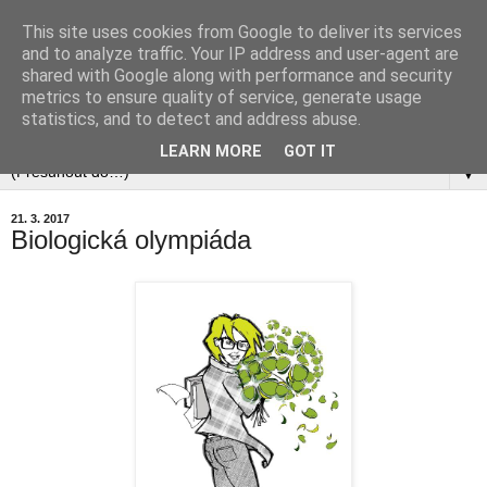
This site uses cookies from Google to deliver its services
and to analyze traffic. Your IP address and user-agent are
shared with Google along with performance and security
metrics to ensure quality of service, generate usage
statistics, and to detect and address abuse.
▼
LEARN MORE
GOT IT
▼
21. 3. 2017
Biologická olympiáda