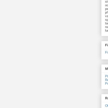
st
o
p
př
v
sp
ta
na
l
F
F
M
P
R
P
R
O