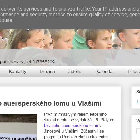
deliver its services and to analyze traffic. Your IP address and 
formance and security metrics to ensure quality of service, gen
abuse.
Kontakty
Družina
Jídelna
Kalendář
Těloc
S
1
o auersperského lomu u Vlašimi
Prvním mrazivým ránem letošního
školního roku se vydali žáci 9. třídy do
V
bývalého auersperského lomu
v
Jinošově u Vlašimi. Zúčastnili se
programu Podblanického ekocentra