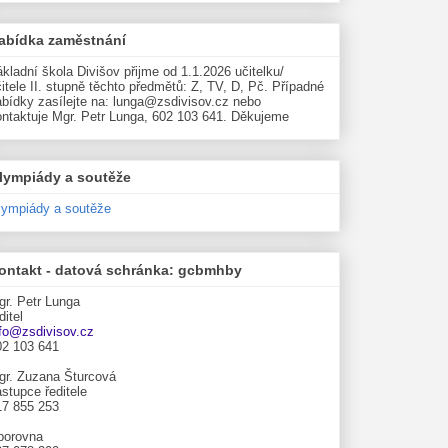
abídka zaměstnání
kladní škola Divišov přijme od 1.1.2026 učitelku/
itele II. stupně těchto předmětů: Z, TV, D, Pč. Případné
abídky zasílejte na: lunga@zsdivisov.cz nebo
ontaktuje Mgr. Petr Lunga, 602 103 641. Děkujeme
lympiády a soutěže
lympiády a soutěže
ontakt - datová schránka: gcbmhby
gr. Petr Lunga
ditel
nfo@zsdivisov.cz
02 103 641
gr. Zuzana Šturcová
stupce ředitele
17 855 253
borovna