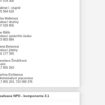
07 078 300
binet I. stupně
25 564 618
tka Müllerová
edoucí družiny
07 029 856
an Bělík
edoucí správního úseku
23 803 884
lena Beranová
doucí jídelny
02 177 350
aroslava Šimáčková
etní
17 855 263
avlína Eichlerová
ministrativní pracovnice
17 855 263, 723 089 376
ealizace NPO - komponenta 3.1