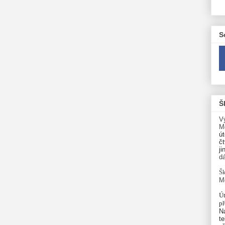
S
Š
V
M
út
čt
ji
d
Šk
M
Út
p
N
te