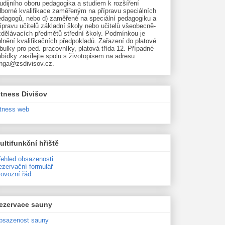
udijního oboru pedagogika a studiem k rozšíření
dborné kvalifikace zaměřeným na přípravu speciálních
edagogů, nebo d) zaměřené na speciální pedagogiku a
ípravu učitelů základní školy nebo učitelů všeobecně-
zdělávacích předmětů střední školy. Podmínkou je
lnění kvalifikačních předpokladů. Zařazení do platové
bulky pro ped. pracovníky, platová třída 12. Případné
bídky zasílejte spolu s životopisem na adresu
unga@zsdivisov.cz.
itness Divišov
itness web
ultifunkční hřiště
řehled obsazenosti
ezervační formulář
rovozní řád
ezervace sauny
bsazenost sauny