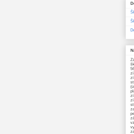
D
Š
Šk
D
N
Zá
šk
5
z
z
st
(ú
p
z
z
s
z
p
zá
v
vy
z