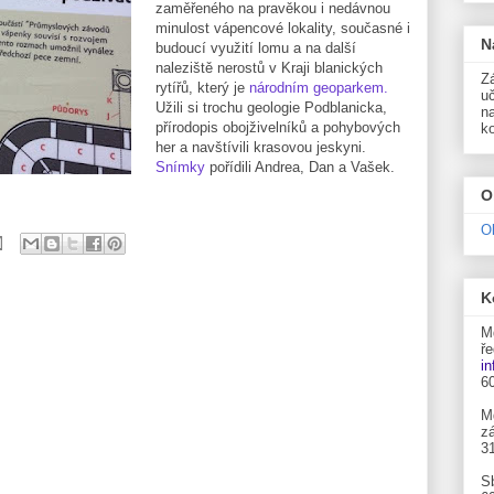
zaměřeného na pravěkou i nedávnou
minulost vápencové lokality, současné i
N
budoucí využití lomu a na další
naleziště nerostů v Kraji blanických
Zá
rytířů, který je
národním geoparkem.
uč
Užili si trochu geologie Podblanicka,
n
přírodopis obojživelníků a pohybových
k
her a navštívili krasovou jeskyni.
Snímky
pořídili Andrea, Dan a Vašek.
O
O
K
M
ře
i
6
M
zá
3
S