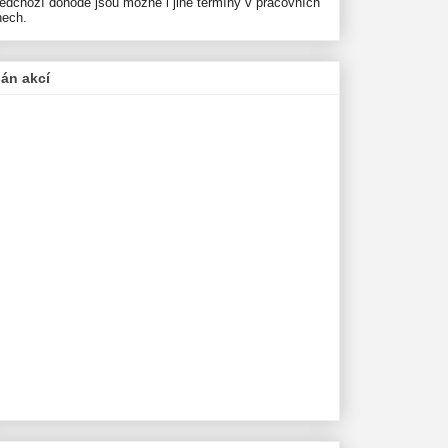
ředchozí dohodě jsou možné i jiné termíny v pracovních
nech.
lán akcí