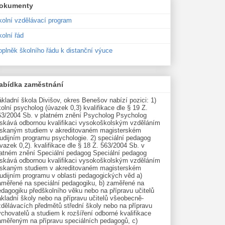
okumenty
kolní vzdělávací program
olní řád
oplněk školního řádu k distanční výuce
abídka zaměstnání
kladní škola Divišov, okres Benešov nabízí pozici: 1)
olní psycholog (úvazek 0,3) kvalifikace dle § 19 Z.
63/2004 Sb. v platném znění Psycholog Psycholog
ískává odbornou kvalifikaci vysokoškolským vzděláním
ískaným studiem v akreditovaném magisterském
udijním programu psychologie. 2) speciální pedagog
vazek 0,2). kvalifikace dle § 18 Z. 563/2004 Sb. v
latném znění Speciální pedagog Speciální pedagog
ískává odbornou kvalifikaci vysokoškolským vzděláním
ískaným studiem v akreditovaném magisterském
tudijním programu v oblasti pedagogických věd a)
aměřené na speciální pedagogiku, b) zaměřené na
edagogiku předškolního věku nebo na přípravu učitelů
kladní školy nebo na přípravu učitelů všeobecně-
zdělávacích předmětů střední školy nebo na přípravu
chovatelů a studiem k rozšíření odborné kvalifikace
aměřeným na přípravu speciálních pedagogů, c)