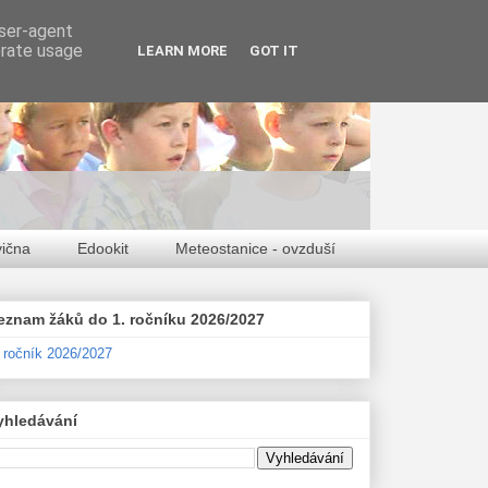
user-agent
erate usage
LEARN MORE
GOT IT
vična
Edookit
Meteostanice - ovzduší
eznam žáků do 1. ročníku 2026/2027
. ročník 2026/2027
yhledávání