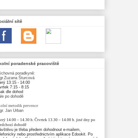
ociální sítě
kolní poradenské pracoviště
ýchovná poradkyně:
gr.Zuzana Šturcová
erý 13:15 - 14:00
vrtek 7:15 - 8:15
nak dle dohod
ále po dohodě
olní
metodik prevence
gr. Jan Urban
erý 14.00 – 14.30 h. Čtvrtek 13.30 – 14.00 h. jiné dny po 
ředchozí dohodě
ávštěvu je třeba předem dohodnout e-mailem,
lefonicky nebo prostřednictvím aplikace Edookit. Po