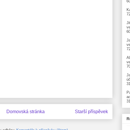
6
Ka
7
Ji
v
6
J
v
7
A
ve
7
J
úč
3
P
ad
3
Domovská stránka
Starší příspěvek
R