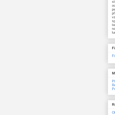
st
o
p
př
v
sp
ta
na
l
F
F
M
P
R
P
R
O