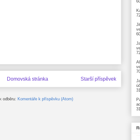
6
Ka
7
Ji
v
6
J
v
7
A
ve
7
Domovská stránka
Starší příspěvek
J
úč
3
 k odběru:
Komentáře k příspěvku (Atom)
P
ad
3
R