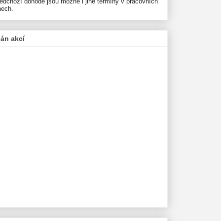
ředchozí dohodě jsou možné i jiné termíny v pracovních
nech.
lán akcí