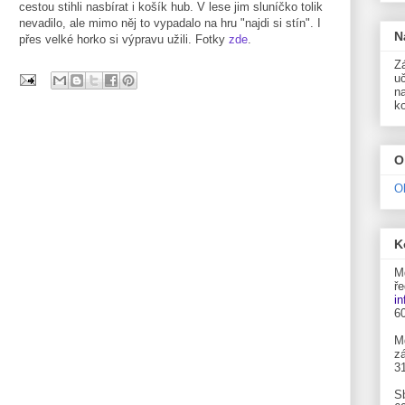
cestou stihli nasbírat i košík hub. V lese jim sluníčko tolik
nevadilo, ale mimo něj to vypadalo na hru "najdi si stín". I
N
přes velké horko si výpravu užili. Fotky
zde
.
Zá
uč
n
k
O
O
K
M
ře
i
6
M
zá
3
S