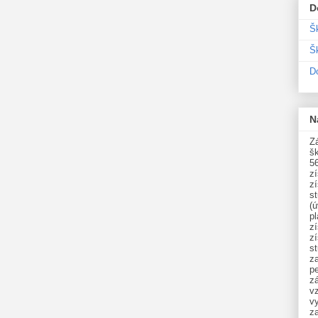
D
Š
Šk
D
N
Zá
šk
5
z
z
st
(ú
p
z
z
s
z
p
zá
v
vy
z