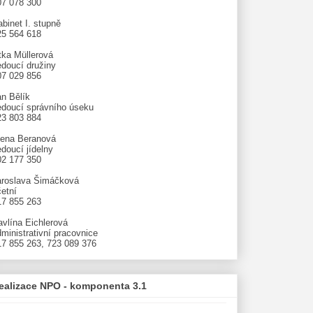
07 078 300
binet I. stupně
25 564 618
tka Müllerová
edoucí družiny
07 029 856
an Bělík
edoucí správního úseku
23 803 884
lena Beranová
doucí jídelny
02 177 350
aroslava Šimáčková
etní
17 855 263
avlína Eichlerová
ministrativní pracovnice
17 855 263, 723 089 376
ealizace NPO - komponenta 3.1