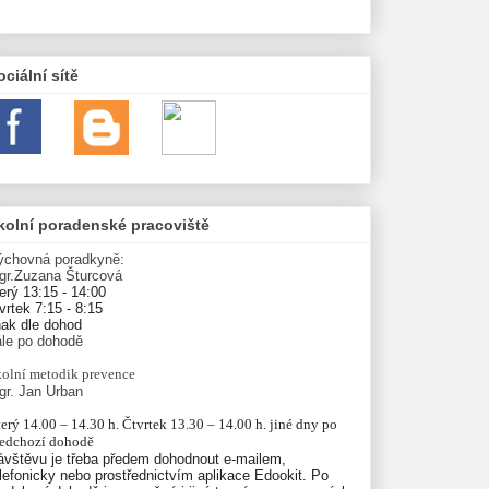
ociální sítě
kolní poradenské pracoviště
ýchovná poradkyně:
gr.Zuzana Šturcová
erý 13:15 - 14:00
vrtek 7:15 - 8:15
nak dle dohod
ále po dohodě
olní
metodik prevence
gr. Jan Urban
erý 14.00 – 14.30 h. Čtvrtek 13.30 – 14.00 h. jiné dny po 
ředchozí dohodě
ávštěvu je třeba předem dohodnout e-mailem,
lefonicky nebo prostřednictvím aplikace Edookit. Po