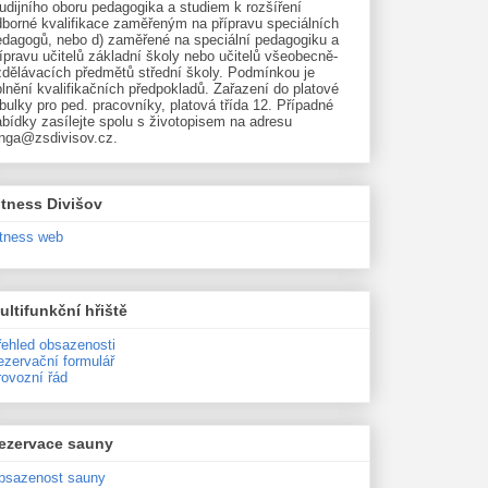
udijního oboru pedagogika a studiem k rozšíření
dborné kvalifikace zaměřeným na přípravu speciálních
edagogů, nebo d) zaměřené na speciální pedagogiku a
ípravu učitelů základní školy nebo učitelů všeobecně-
zdělávacích předmětů střední školy. Podmínkou je
lnění kvalifikačních předpokladů. Zařazení do platové
bulky pro ped. pracovníky, platová třída 12. Případné
bídky zasílejte spolu s životopisem na adresu
unga@zsdivisov.cz.
itness Divišov
itness web
ultifunkční hřiště
řehled obsazenosti
ezervační formulář
rovozní řád
ezervace sauny
bsazenost sauny