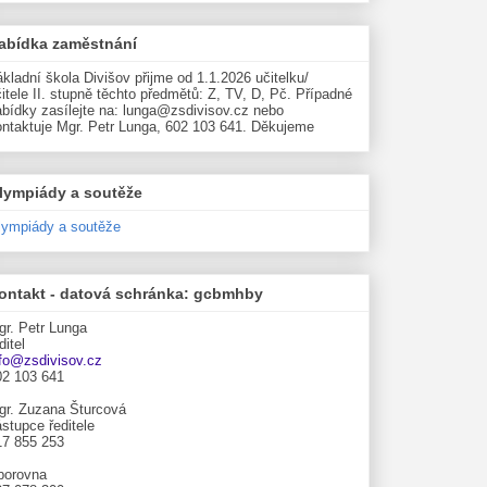
abídka zaměstnání
kladní škola Divišov přijme od 1.1.2026 učitelku/
itele II. stupně těchto předmětů: Z, TV, D, Pč. Případné
abídky zasílejte na: lunga@zsdivisov.cz nebo
ontaktuje Mgr. Petr Lunga, 602 103 641. Děkujeme
lympiády a soutěže
lympiády a soutěže
ontakt - datová schránka: gcbmhby
gr. Petr Lunga
ditel
nfo@zsdivisov.cz
02 103 641
gr. Zuzana Šturcová
stupce ředitele
17 855 253
borovna