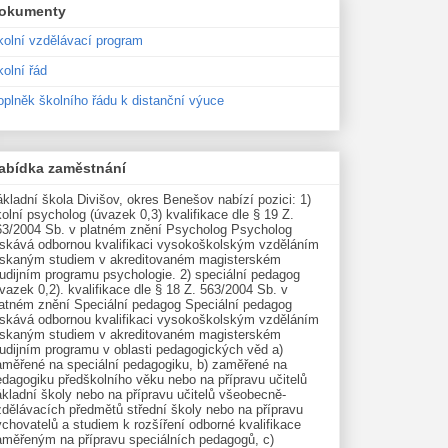
okumenty
kolní vzdělávací program
olní řád
oplněk školního řádu k distanční výuce
abídka zaměstnání
kladní škola Divišov, okres Benešov nabízí pozici: 1)
olní psycholog (úvazek 0,3) kvalifikace dle § 19 Z.
63/2004 Sb. v platném znění Psycholog Psycholog
ískává odbornou kvalifikaci vysokoškolským vzděláním
ískaným studiem v akreditovaném magisterském
udijním programu psychologie. 2) speciální pedagog
vazek 0,2). kvalifikace dle § 18 Z. 563/2004 Sb. v
latném znění Speciální pedagog Speciální pedagog
ískává odbornou kvalifikaci vysokoškolským vzděláním
ískaným studiem v akreditovaném magisterském
tudijním programu v oblasti pedagogických věd a)
aměřené na speciální pedagogiku, b) zaměřené na
edagogiku předškolního věku nebo na přípravu učitelů
kladní školy nebo na přípravu učitelů všeobecně-
zdělávacích předmětů střední školy nebo na přípravu
chovatelů a studiem k rozšíření odborné kvalifikace
aměřeným na přípravu speciálních pedagogů, c)