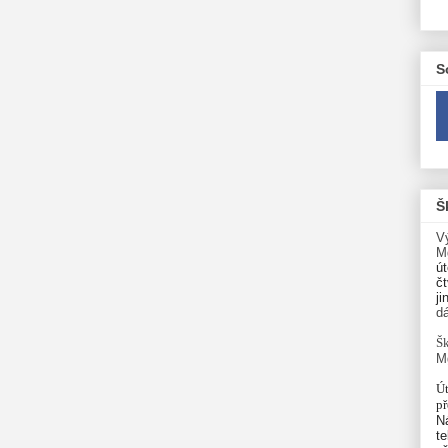
S
Š
V
M
út
čt
ji
d
Šk
M
Út
p
N
te