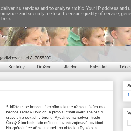
deliver its services and to analyze traffic. Your IP address and 
formance and security metrics to ensure quality of service, gen
abuse.
Kontakty
Družina
Jídelna
Kalendář
Těloc
S
1
S blížícím se koncem školního roku se už sedmákům moc
nechce sedět v lavicích, a proto si chtěli ověřit znalosti o
V
dravcích a sovách v terénu. Vydali se na nádvoří hradu
Český Šternberk, kde měli domluvené zajímavé povídání.
Na zpáteční cestě se zastavili na obídek u Rybiček a