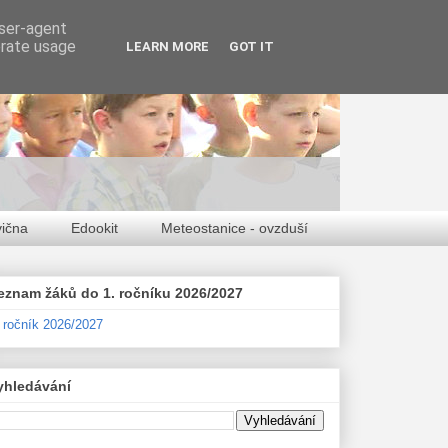
user-agent
erate usage
LEARN MORE
GOT IT
vična
Edookit
Meteostanice - ovzduší
eznam žáků do 1. ročníku 2026/2027
. ročník 2026/2027
yhledávání