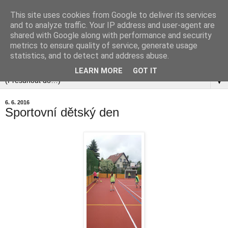
This site uses cookies from Google to deliver its services
and to analyze traffic. Your IP address and user-agent are
shared with Google along with performance and security
metrics to ensure quality of service, generate usage
statistics, and to detect and address abuse.
▼
LEARN MORE
GOT IT
▼
6. 6. 2016
Sportovní dětský den