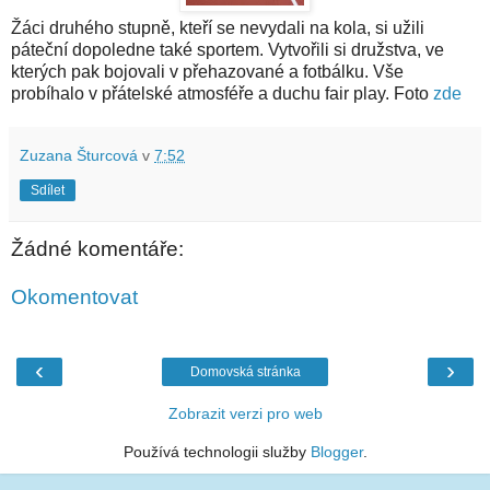
Žáci druhého stupně, kteří se nevydali na kola, si užili
páteční dopoledne také sportem. Vytvořili si družstva, ve
kterých pak bojovali v přehazované a fotbálku. Vše
probíhalo v přátelské atmosféře a duchu fair play. Foto
zde
Zuzana Šturcová
v
7:52
Sdílet
Žádné komentáře:
Okomentovat
‹
›
Domovská stránka
Zobrazit verzi pro web
Používá technologii služby
Blogger
.