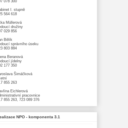
07 078 300
binet I. stupně
25 564 618
tka Müllerová
edoucí družiny
07 029 856
an Bělík
edoucí správního úseku
23 803 884
lena Beranová
doucí jídelny
02 177 350
aroslava Šimáčková
etní
17 855 263
avlína Eichlerová
ministrativní pracovnice
17 855 263, 723 089 376
ealizace NPO - komponenta 3.1