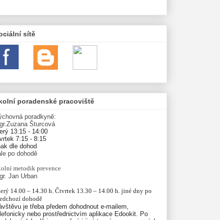
ociální sítě
kolní poradenské pracoviště
ýchovná poradkyně:
gr.Zuzana Šturcová
erý 13:15 - 14:00
vrtek 7:15 - 8:15
nak dle dohod
ále po dohodě
olní
metodik prevence
gr. Jan Urban
erý 14.00 – 14.30 h. Čtvrtek 13.30 – 14.00 h. jiné dny po 
ředchozí dohodě
ávštěvu je třeba předem dohodnout e-mailem,
lefonicky nebo prostřednictvím aplikace Edookit. Po