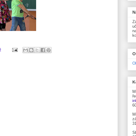
N
Zá
uč
n
k
9
O
O
K
M
ře
i
6
M
zá
3
S