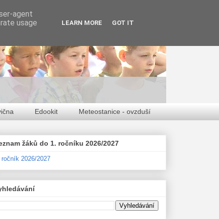
user-agent
erate usage
LEARN MORE
GOT IT
vična
Edookit
Meteostanice - ovzduší
eznam žáků do 1. ročníku 2026/2027
. ročník 2026/2027
yhledávání