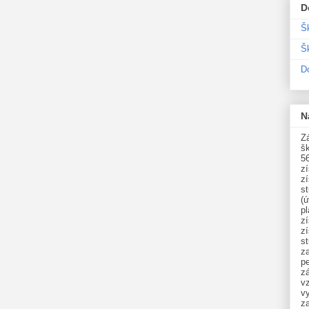
D
Š
Šk
D
N
Zá
šk
5
z
z
st
(ú
p
z
z
s
z
p
zá
v
vy
z