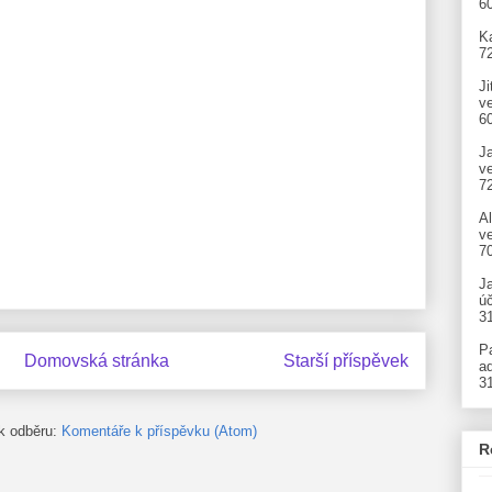
6
Ka
7
Ji
v
6
J
v
7
A
ve
7
J
úč
3
P
Domovská stránka
Starší příspěvek
ad
3
 k odběru:
Komentáře k příspěvku (Atom)
R