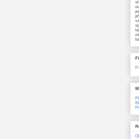
st
o
p
př
v
sp
ta
na
l
F
F
M
P
R
P
R
O