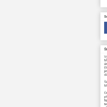
S
Š
V
M
út
čt
ji
d
Šk
M
Út
p
N
te