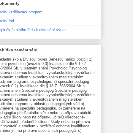
okumenty
kolní vzdělávací program
olní řád
oplněk školního řádu k distanční výuce
abídka zaměstnání
kladní škola Divišov, okres Benešov nabízí pozici: 1)
olní psycholog (úvazek 0,3) kvalifikace dle § 19 Z.
63/2004 Sb. v platném znění Psycholog Psycholog
ískává odbornou kvalifikaci vysokoškolským vzděláním
ískaným studiem v akreditovaném magisterském
udijním programu psychologie. 2) speciální pedagog
vazek 0,2). kvalifikace dle § 18 Z. 563/2004 Sb. v
latném znění Speciální pedagog Speciální pedagog
ískává odbornou kvalifikaci vysokoškolským vzděláním
ískaným studiem v akreditovaném magisterském
tudijním programu v oblasti pedagogických věd a)
aměřené na speciální pedagogiku, b) zaměřené na
edagogiku předškolního věku nebo na přípravu učitelů
kladní školy nebo na přípravu učitelů všeobecně-
zdělávacích předmětů střední školy nebo na přípravu
chovatelů a studiem k rozšíření odborné kvalifikace
aměřeným na přípravu speciálních pedagogů, c)