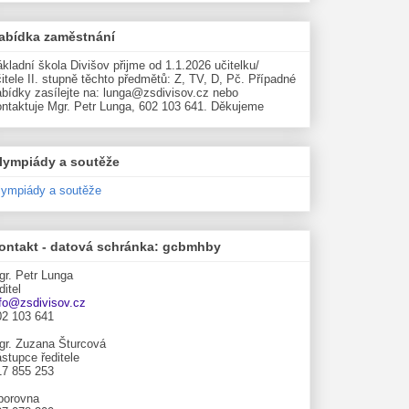
abídka zaměstnání
kladní škola Divišov přijme od 1.1.2026 učitelku/
itele II. stupně těchto předmětů: Z, TV, D, Pč. Případné
abídky zasílejte na: lunga@zsdivisov.cz nebo
ontaktuje Mgr. Petr Lunga, 602 103 641. Děkujeme
lympiády a soutěže
lympiády a soutěže
ontakt - datová schránka: gcbmhby
gr. Petr Lunga
ditel
nfo@zsdivisov.cz
02 103 641
gr. Zuzana Šturcová
stupce ředitele
17 855 253
borovna