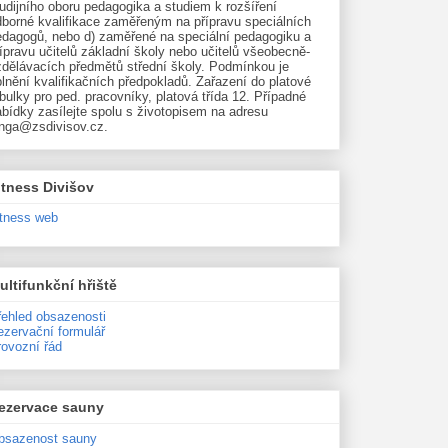
udijního oboru pedagogika a studiem k rozšíření
dborné kvalifikace zaměřeným na přípravu speciálních
edagogů, nebo d) zaměřené na speciální pedagogiku a
ípravu učitelů základní školy nebo učitelů všeobecně-
zdělávacích předmětů střední školy. Podmínkou je
lnění kvalifikačních předpokladů. Zařazení do platové
bulky pro ped. pracovníky, platová třída 12. Případné
bídky zasílejte spolu s životopisem na adresu
unga@zsdivisov.cz.
itness Divišov
itness web
ultifunkční hřiště
řehled obsazenosti
ezervační formulář
rovozní řád
ezervace sauny
bsazenost sauny