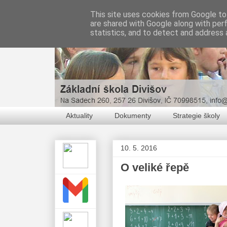
This site uses cookies from Google to 
are shared with Google along with per
statistics, and to detect and address 
Aktuality
Dokumenty
Strategie školy
10. 5. 2016
O veliké řepě