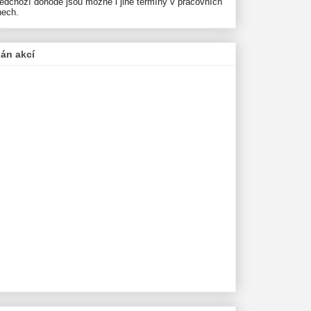
ředchozí dohodě jsou možné i jiné termíny v pracovních
nech.
lán akcí