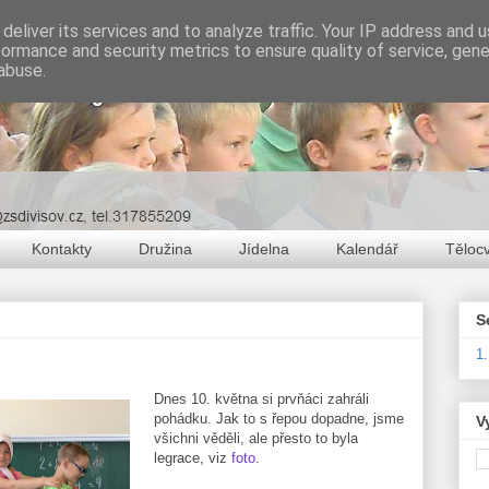
deliver its services and to analyze traffic. Your IP address and 
formance and security metrics to ensure quality of service, gen
abuse.
Kontakty
Družina
Jídelna
Kalendář
Těloc
S
1
Dnes 10. května si prvňáci zahráli
pohádku. Jak to s řepou dopadne, jsme
V
všichni věděli, ale přesto to byla
legrace, viz
foto
.