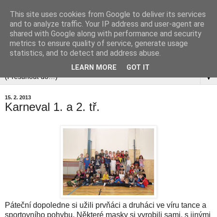
This site uses cookies from Google to deliver its services
and to analyze traffic. Your IP address and user-agent are
shared with Google along with performance and security
metrics to ensure quality of service, generate usage
statistics, and to detect and address abuse.
▼
LEARN MORE
GOT IT
▼
15. 2. 2013
Karneval 1. a 2. tř.
Páteční dopoledne si užili prvňáci a druháci ve víru tance a
sportovního pohybu. Některé masky si vyrobili sami, s jinými