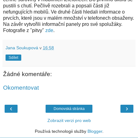
pustili s chutí. Pečlivě rozebrali a popsali části již
nefungujících mobilů. Ve druhé části hledali informace o
prvcích, které jsou v malém množství v telefonech obsaženy.
Na závěr vytvořili informační panely pro své spolužáky.
Fotografie z "pitvy"
zde
.
Jana Soukupová
v
16:58
Sdílet
Žádné komentáře:
Okomentovat
‹
›
Domovská stránka
Zobrazit verzi pro web
Používá technologii služby
Blogger
.