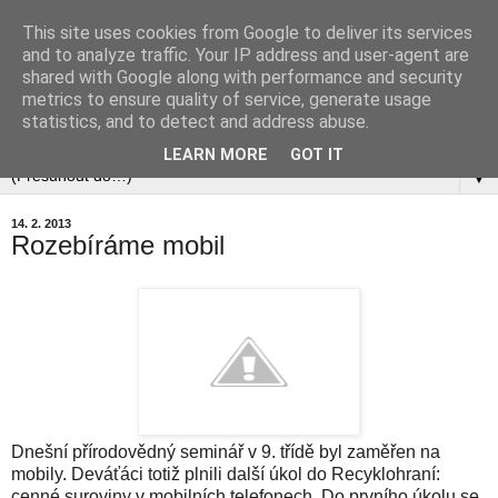
This site uses cookies from Google to deliver its services
and to analyze traffic. Your IP address and user-agent are
shared with Google along with performance and security
metrics to ensure quality of service, generate usage
statistics, and to detect and address abuse.
▼
LEARN MORE
GOT IT
▼
14. 2. 2013
Rozebíráme mobil
Dnešní přírodovědný seminář v 9. třídě byl zaměřen na
mobily. Deváťáci totiž plnili další úkol do Recyklohraní:
cenné suroviny v mobilních telefonech. Do prvního úkolu se