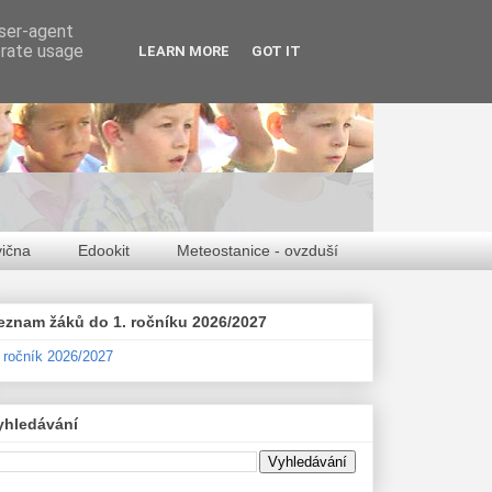
user-agent
erate usage
LEARN MORE
GOT IT
vična
Edookit
Meteostanice - ovzduší
eznam žáků do 1. ročníku 2026/2027
. ročník 2026/2027
yhledávání