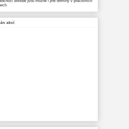
ředchozí dohodě jsou možné i jiné termíny v pracovních
nech.
lán akcí