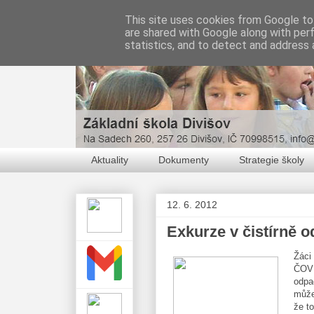
This site uses cookies from Google to 
are shared with Google along with per
statistics, and to detect and address 
Aktuality
Dokumenty
Strategie školy
12. 6. 2012
Exkurze v čistírně 
Žáci 
ČOV 
odpa
může 
že to