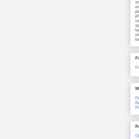
st
o
p
př
v
sp
ta
na
l
F
F
M
P
R
P
R
O