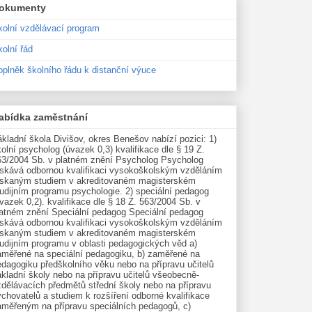
okumenty
kolní vzdělávací program
olní řád
oplněk školního řádu k distanční výuce
abídka zaměstnání
kladní škola Divišov, okres Benešov nabízí pozici: 1)
olní psycholog (úvazek 0,3) kvalifikace dle § 19 Z.
63/2004 Sb. v platném znění Psycholog Psycholog
ískává odbornou kvalifikaci vysokoškolským vzděláním
ískaným studiem v akreditovaném magisterském
udijním programu psychologie. 2) speciální pedagog
vazek 0,2). kvalifikace dle § 18 Z. 563/2004 Sb. v
latném znění Speciální pedagog Speciální pedagog
ískává odbornou kvalifikaci vysokoškolským vzděláním
ískaným studiem v akreditovaném magisterském
tudijním programu v oblasti pedagogických věd a)
aměřené na speciální pedagogiku, b) zaměřené na
edagogiku předškolního věku nebo na přípravu učitelů
kladní školy nebo na přípravu učitelů všeobecně-
zdělávacích předmětů střední školy nebo na přípravu
chovatelů a studiem k rozšíření odborné kvalifikace
aměřeným na přípravu speciálních pedagogů, c)