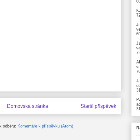
6
Ka
7
Ji
v
6
J
v
7
A
ve
7
J
úč
3
P
ad
Domovská stránka
Starší příspěvek
3
 k odběru:
Komentáře k příspěvku (Atom)
R