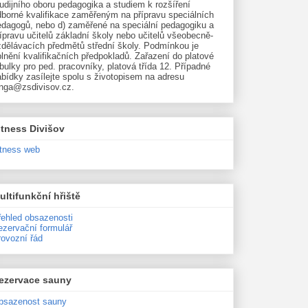
udijního oboru pedagogika a studiem k rozšíření
dborné kvalifikace zaměřeným na přípravu speciálních
edagogů, nebo d) zaměřené na speciální pedagogiku a
ípravu učitelů základní školy nebo učitelů všeobecně-
zdělávacích předmětů střední školy. Podmínkou je
lnění kvalifikačních předpokladů. Zařazení do platové
bulky pro ped. pracovníky, platová třída 12. Případné
bídky zasílejte spolu s životopisem na adresu
unga@zsdivisov.cz.
itness Divišov
itness web
ultifunkční hřiště
řehled obsazenosti
ezervační formulář
rovozní řád
ezervace sauny
bsazenost sauny