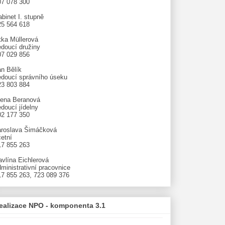
07 078 300
binet I. stupně
25 564 618
tka Müllerová
edoucí družiny
07 029 856
an Bělík
edoucí správního úseku
23 803 884
lena Beranová
doucí jídelny
02 177 350
aroslava Šimáčková
etní
17 855 263
avlína Eichlerová
ministrativní pracovnice
17 855 263, 723 089 376
ealizace NPO - komponenta 3.1