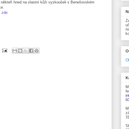
 někteří hned na vlastní kůži vyzkoušeli v Benešovském
ce.
N
o
zde
Zá
uč
n
k
O
O
K
M
ře
i
6
M
zá
3
S