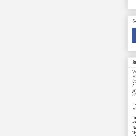
S
Š
V
M
út
čt
ji
d
Šk
M
Út
p
N
te