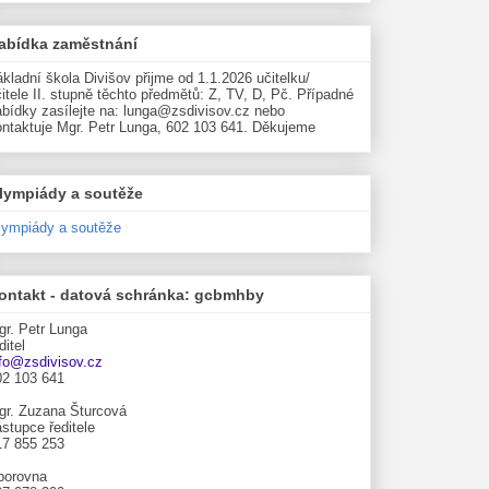
abídka zaměstnání
kladní škola Divišov přijme od 1.1.2026 učitelku/
itele II. stupně těchto předmětů: Z, TV, D, Pč. Případné
abídky zasílejte na: lunga@zsdivisov.cz nebo
ontaktuje Mgr. Petr Lunga, 602 103 641. Děkujeme
lympiády a soutěže
lympiády a soutěže
ontakt - datová schránka: gcbmhby
gr. Petr Lunga
ditel
nfo@zsdivisov.cz
02 103 641
gr. Zuzana Šturcová
stupce ředitele
17 855 253
borovna