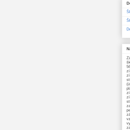
D
Š
Šk
D
N
Zá
šk
5
z
z
st
(ú
p
z
z
s
z
p
zá
v
vy
z