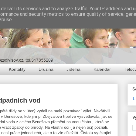
deliver its services and to analyze traffic. Your IP address and 
formance and security metrics to ensure quality of service, gen
abuse.
Kontakty
Družina
Jídelna
Kalendář
Těloc
S
1
odpadních vod
páté třídy se v úterý vydali na malý poznávací výlet. Navštívili
v Benešově, kde jim p. Zbejvalová trpělivě vysvětlovala, jak se
V
dní voda z celého Benešova přemění na vodu čistou, která se
vrátit zpátky do přírody. Na vlastní oči ( a nejen oči) poznali,
 není práce jednoduchá, ale o to víc důležitá. Čistotu vytékající