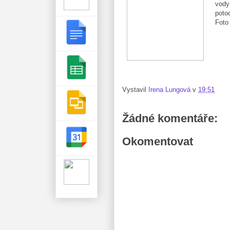
vody
poto
Fot
Vystavil
Irena Lungová
v
19:51
Žádné komentáře:
Okomentovat