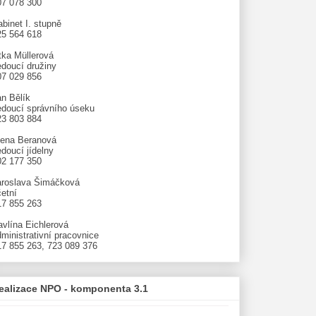
07 078 300
binet I. stupně
25 564 618
tka Müllerová
edoucí družiny
07 029 856
an Bělík
edoucí správního úseku
23 803 884
lena Beranová
doucí jídelny
02 177 350
aroslava Šimáčková
etní
17 855 263
avlína Eichlerová
ministrativní pracovnice
17 855 263, 723 089 376
ealizace NPO - komponenta 3.1