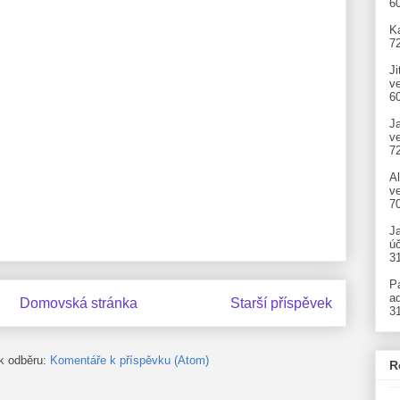
6
Ka
7
Ji
v
6
J
v
7
A
ve
7
J
úč
3
P
ad
Domovská stránka
Starší příspěvek
3
 k odběru:
Komentáře k příspěvku (Atom)
R