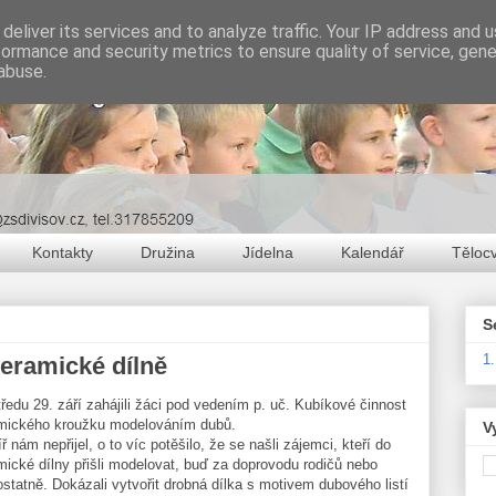
deliver its services and to analyze traffic. Your IP address and 
formance and security metrics to ensure quality of service, gen
abuse.
Kontakty
Družina
Jídelna
Kalendář
Těloc
S
1
eramické dílně
tředu 29. září zahájili žáci pod vedením p. uč. Kubíkové činnost
mického kroužku modelováním dubů.
V
ř nám nepřijel, o to víc potěšilo, že se našli zájemci, kteří do
mické dílny přišli modelovat, buď za doprovodu rodičů nebo
statně. Dokázali vytvořit drobná dílka s motivem dubového listí