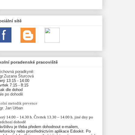
ociální sítě
kolní poradenské pracoviště
ýchovná poradkyně:
gr.Zuzana Šturcová
erý 13:15 - 14:00
vrtek 7:15 - 8:15
nak dle dohod
ále po dohodě
olní
metodik prevence
gr. Jan Urban
erý 14.00 – 14.30 h. Čtvrtek 13.30 – 14.00 h. jiné dny po 
ředchozí dohodě
ávštěvu je třeba předem dohodnout e-mailem,
lefonicky nebo prostřednictvím aplikace Edookit. Po