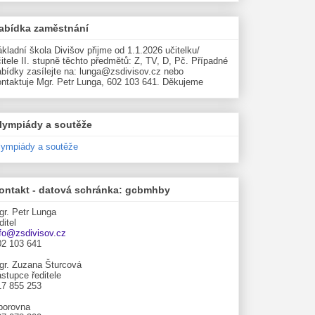
abídka zaměstnání
kladní škola Divišov přijme od 1.1.2026 učitelku/
itele II. stupně těchto předmětů: Z, TV, D, Pč. Případné
abídky zasílejte na: lunga@zsdivisov.cz nebo
ontaktuje Mgr. Petr Lunga, 602 103 641. Děkujeme
lympiády a soutěže
lympiády a soutěže
ontakt - datová schránka: gcbmhby
gr. Petr Lunga
ditel
nfo@zsdivisov.cz
02 103 641
gr. Zuzana Šturcová
stupce ředitele
17 855 253
borovna