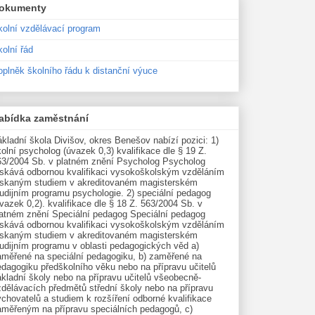
okumenty
kolní vzdělávací program
olní řád
oplněk školního řádu k distanční výuce
abídka zaměstnání
kladní škola Divišov, okres Benešov nabízí pozici: 1)
olní psycholog (úvazek 0,3) kvalifikace dle § 19 Z.
63/2004 Sb. v platném znění Psycholog Psycholog
ískává odbornou kvalifikaci vysokoškolským vzděláním
ískaným studiem v akreditovaném magisterském
udijním programu psychologie. 2) speciální pedagog
vazek 0,2). kvalifikace dle § 18 Z. 563/2004 Sb. v
latném znění Speciální pedagog Speciální pedagog
ískává odbornou kvalifikaci vysokoškolským vzděláním
ískaným studiem v akreditovaném magisterském
tudijním programu v oblasti pedagogických věd a)
aměřené na speciální pedagogiku, b) zaměřené na
edagogiku předškolního věku nebo na přípravu učitelů
kladní školy nebo na přípravu učitelů všeobecně-
zdělávacích předmětů střední školy nebo na přípravu
chovatelů a studiem k rozšíření odborné kvalifikace
aměřeným na přípravu speciálních pedagogů, c)