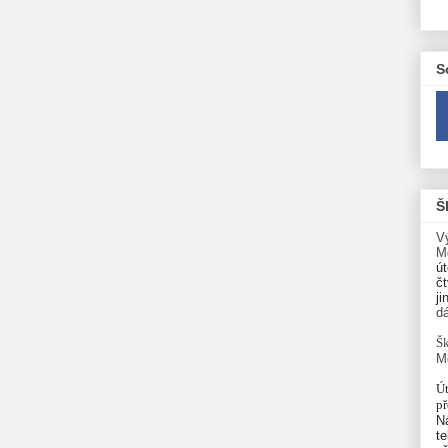
S
Š
V
M
út
čt
ji
d
Šk
M
Út
p
N
te