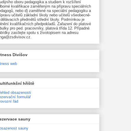
udijního oboru pedagogika a studiem k rozšíření
dborné kvalifikace zaměřeným na přípravu speciálních
edagogů, nebo d) zaměřené na speciální pedagogiku a
ípravu učitelů základní školy nebo učitelů všeobecně-
zdělávacích předmětů střední školy. Podmínkou je
lnění kvalifikačních předpokladů. Zařazení do platové
bulky pro ped. pracovníky, platová třída 12. Případné
bídky zasílejte spolu s životopisem na adresu
unga@zsdivisov.cz.
itness Divišov
itness web
ultifunkční hřiště
řehled obsazenosti
ezervační formulář
rovozní řád
ezervace sauny
bsazenost sauny