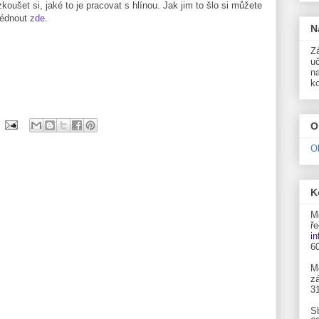
koušet si, jaké to je pracovat s hlínou. Jak jim to šlo si můžete
lédnout
zde
.
N
Zá
uč
n
k
O
O
K
M
ře
i
6
M
zá
3
S