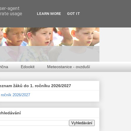
user-agent
erate usage
LEARN MORE
GOT IT
vična
Edookit
Meteostanice - ovzduší
eznam žáků do 1. ročníku 2026/2027
. ročník 2026/2027
yhledávání