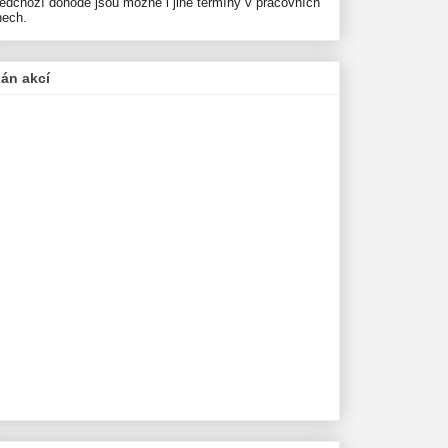
ředchozí dohodě jsou možné i jiné termíny v pracovních
nech.
lán akcí