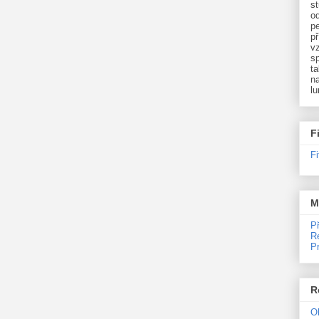
st
o
p
př
v
sp
ta
na
l
F
F
M
P
R
P
R
O