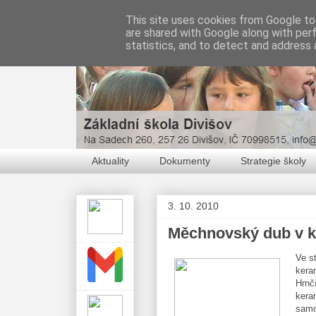
This site uses cookies from Google to 
are shared with Google along with per
statistics, and to detect and address 
Aktuality
Dokumenty
Strategie školy
3. 10. 2010
Měchnovský dub v k
Ve s
kera
Hrnčí
kera
samo