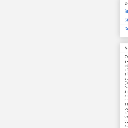
D
Š
Šk
D
N
Zá
šk
5
z
z
st
(ú
p
z
z
s
z
p
zá
v
vy
z