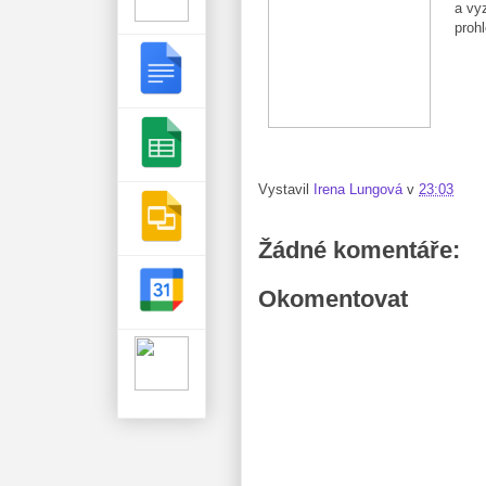
a vyz
proh
Vystavil
Irena Lungová
v
23:03
Žádné komentáře:
Okomentovat