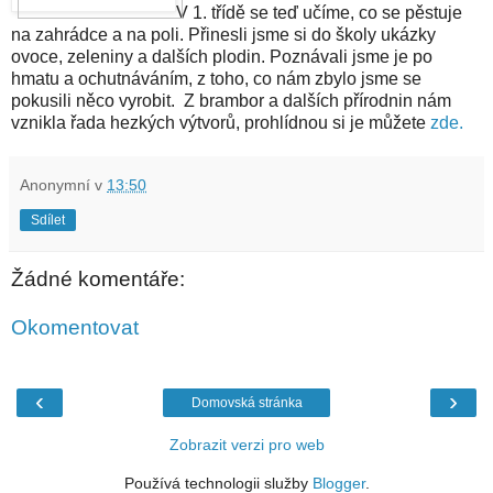
V 1. třídě se teď učíme, co se pěstuje
na zahrádce a na poli. Přinesli jsme si do školy ukázky
ovoce, zeleniny a dalších plodin. Poznávali jsme je po
hmatu a ochutnáváním, z toho, co nám zbylo jsme se
pokusili něco vyrobit. Z brambor a dalších přírodnin nám
vznikla řada hezkých výtvorů, prohlídnou si je můžete
zde.
Anonymní
v
13:50
Sdílet
Žádné komentáře:
Okomentovat
‹
›
Domovská stránka
Zobrazit verzi pro web
Používá technologii služby
Blogger
.