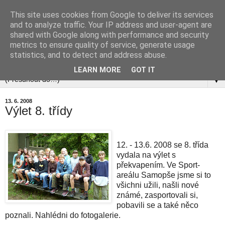
This site uses cookies from Google to deliver its services
and to analyze traffic. Your IP address and user-agent are
shared with Google along with performance and security
metrics to ensure quality of service, generate usage
statistics, and to detect and address abuse.
▼
LEARN MORE
GOT IT
▼
13. 6. 2008
Výlet 8. třídy
12. - 13.6. 2008 se 8. třída
vydala na výlet s
překvapením. Ve Sport-
areálu Samopše jsme si to
všichni užili, našli nové
známé, zasportovali si,
pobavili se a také něco
poznali. Nahlédni do fotogalerie.