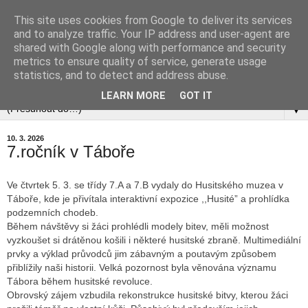
This site uses cookies from Google to deliver its services
and to analyze traffic. Your IP address and user-agent are
shared with Google along with performance and security
metrics to ensure quality of service, generate usage
statistics, and to detect and address abuse.
▼
LEARN MORE
GOT IT
▼
10. 3. 2026
7.ročník v Táboře
Ve čtvrtek 5. 3. se třídy 7.A a 7.B vydaly do Husitského muzea v
Táboře, kde je přivítala interaktivní expozice ,,Husité” a prohlídka
podzemních chodeb.
Během návštěvy si žáci prohlédli modely bitev, měli možnost
vyzkoušet si drátěnou košili i některé husitské zbraně. Multimediální
prvky a výklad průvodců jim zábavným a poutavým způsobem
přiblížily naši historii. Velká pozornost byla věnována významu
Tábora během husitské revoluce.
Obrovský zájem vzbudila rekonstrukce husitské bitvy, kterou žáci