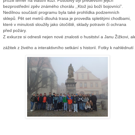
prožili téměř na vlastní kůži. Působivý byl především jejich
bezprostřední zpěv známého chorálu ,,Ktož jsú boží bojovníci”.
Nedílnou součástí programu byla také prohlídka podzemních
sklepů. Pět set metrů dlouhá trasa je provedla spletitými chodbami,
které v minulosti sloužily jako útočiště, sklady potravin či ochrana
před požáry.
Z exkurze si odnesli nejen nové znalosti o husitství a Janu Žižkovi, al
zážitek z živého a interaktivního setkání s historií. Fotky k nahlédnutí 