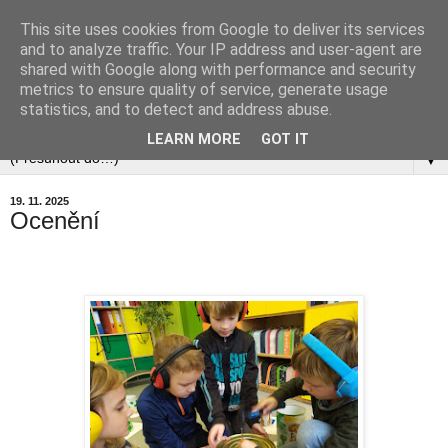
This site uses cookies from Google to deliver its services
and to analyze traffic. Your IP address and user-agent are
shared with Google along with performance and security
metrics to ensure quality of service, generate usage
statistics, and to detect and address abuse.
▼
LEARN MORE
GOT IT
▼
19. 11. 2025
Ocenění