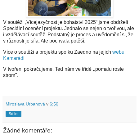
V
soutěži „Vícejazyčnost je bohatství 2025“ jsme obdrželi
Speciální ocenění projektu. Jednalo se nejen o tvořivou, ale
i vzdělávací soutěž. Podstatný je proces a uvědomění si, že
v různosti je síla. Ale pochvala potěší.
Více o soutěži a projektu spolku Zaedno na jejich
webu
Kamarádi
V tvoření pokračujeme. Teď nám ve třídě ,,pomalu roste
strom".
Miroslava Urbanová
v
6:50
Sdílet
Žádné komentáře: