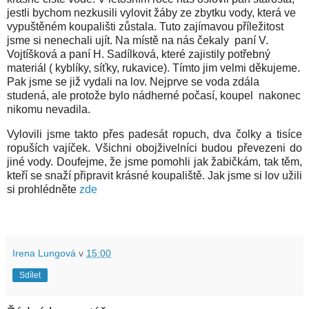
jestli bychom nezkusili vylovit žáby ze zbytku vody, která ve
vypuštěném koupališti zůstala. Tuto zajímavou příležitost
jsme si nenechali ujít. Na místě na nás čekaly paní V.
Vojtíšková a paní H. Sadílková, které zajistily potřebný
materiál ( kyblíky, síťky, rukavice). Tímto jim velmi děkujeme.
Pak jsme se již vydali na lov. Nejprve se voda zdála
studená, ale protože bylo nádherné počasí, koupel nakonec
nikomu nevadila.
Vylovili jsme takto přes padesát ropuch, dva čolky a tisíce
ropuších vajíček. Všichni obojživelníci budou převezeni do
jiné vody. Doufejme, že jsme pomohli jak žabičkám, tak těm,
kteří se snaží připravit krásné koupaliště. Jak jsme si lov užili
si prohlédněte
zde
Irena Lungová
v
15:00
Sdílet