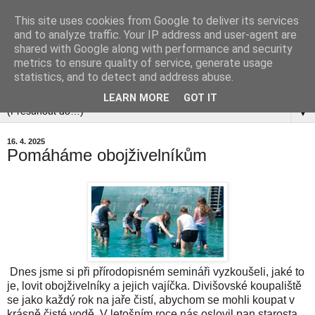
This site uses cookies from Google to deliver its services
and to analyze traffic. Your IP address and user-agent are
shared with Google along with performance and security
metrics to ensure quality of service, generate usage
statistics, and to detect and address abuse.
▼
LEARN MORE
GOT IT
▼
16. 4. 2025
Pomáháme obojživelníkům
Dnes jsme si při přírodopisném semináři vyzkoušeli, jaké to
je, lovit obojživelníky a jejich vajíčka. Divišovské koupaliště
se jako každý rok na jaře čistí, abychom se mohli koupat v
krásně čisté vodě. V letošním roce nás oslovil pan starosta,