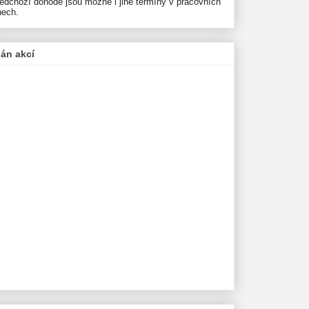
ředchozí dohodě jsou možné i jiné termíny v pracovních
nech.
lán akcí