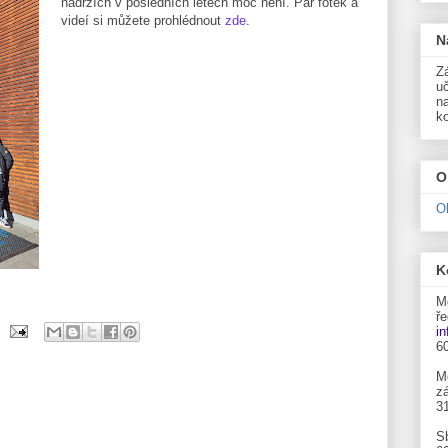
nádržích v posledních letech moc není. Pár fotek a
videí si můžete prohlédnout
zde
.
N
Zá
uč
n
k
O
O
K
M
ře
i
6
M
zá
3
S