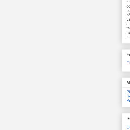
st
o
p
př
v
sp
ta
na
l
F
F
M
P
R
P
R
O