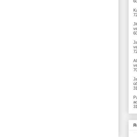
6
Ka
7
Ji
v
6
J
v
7
A
ve
7
J
úč
3
P
ad
3
R