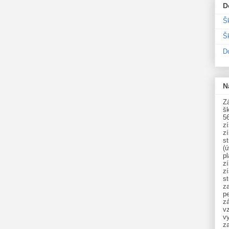
D
Š
Šk
D
N
Zá
šk
5
z
z
st
(ú
p
z
z
s
z
p
zá
v
vy
z