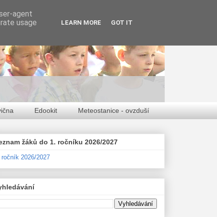
user-agent
erate usage
LEARN MORE
GOT IT
vična
Edookit
Meteostanice - ovzduší
eznam žáků do 1. ročníku 2026/2027
. ročník 2026/2027
yhledávání