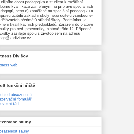
udijního oboru pedagogika a studiem k rozšíření
dborné kvalifikace zaměřeným na přípravu speciálních
edagogů, nebo d) zaměřené na speciální pedagogiku a
ípravu učitelů základní školy nebo učitelů všeobecně-
zdělávacích předmětů střední školy. Podmínkou je
lnění kvalifikačních předpokladů. Zařazení do platové
bulky pro ped. pracovníky, platová třída 12. Případné
bídky zasílejte spolu s životopisem na adresu
unga@zsdivisov.cz.
itness Divišov
itness web
ultifunkční hřiště
řehled obsazenosti
ezervační formulář
rovozní řád
ezervace sauny
bsazenost sauny