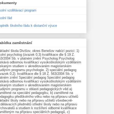
okumenty
kolní vzdělávací program
olní řád
oplněk školního řádu k distanční výuce
abídka zaměstnání
kladní škola Divišov, okres Benešov nabízí pozici: 1)
olní psycholog (úvazek 0,3) kvalifikace dle § 19 Z.
63/2004 Sb. v platném znění Psycholog Psycholog
ískává odbornou kvalifikaci vysokoškolským vzděláním
ískaným studiem v akreditovaném magisterském
udijním programu psychologie. 2) speciální pedagog
vazek 0,2). kvalifikace dle § 18 Z. 563/2004 Sb. v
latném znění Speciální pedagog Speciální pedagog
ískává odbornou kvalifikaci vysokoškolským vzděláním
ískaným studiem v akreditovaném magisterském
tudijním programu v oblasti pedagogických věd a)
aměřené na speciální pedagogiku, b) zaměřené na
edagogiku předškolního věku nebo na přípravu učitelů
kladní školy nebo na přípravu učitelů všeobecně-
zdělávacích předmětů střední školy nebo na přípravu
chovatelů a studiem k rozšíření odborné kvalifikace
aměřeným na přípravu speciálních pedagogů, c)