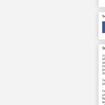
S
Š
V
M
út
čt
ji
d
Šk
M
Út
p
N
te