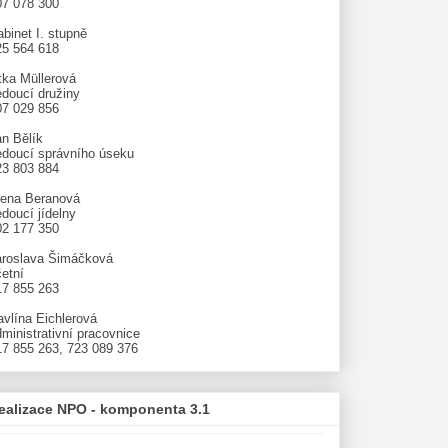
07 078 300
binet I. stupně
25 564 618
tka Müllerová
edoucí družiny
07 029 856
an Bělík
edoucí správního úseku
23 803 884
lena Beranová
doucí jídelny
02 177 350
aroslava Šimáčková
etní
17 855 263
avlína Eichlerová
ministrativní pracovnice
17 855 263, 723 089 376
ealizace NPO - komponenta 3.1