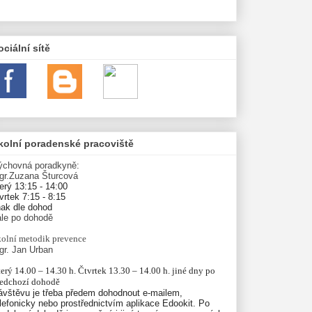
ociální sítě
kolní poradenské pracoviště
ýchovná poradkyně:
gr.Zuzana Šturcová
erý 13:15 - 14:00
vrtek 7:15 - 8:15
nak dle dohod
ále po dohodě
olní
metodik prevence
gr. Jan Urban
erý 14.00 – 14.30 h. Čtvrtek 13.30 – 14.00 h. jiné dny po 
ředchozí dohodě
ávštěvu je třeba předem dohodnout e-mailem,
lefonicky nebo prostřednictvím aplikace Edookit. Po