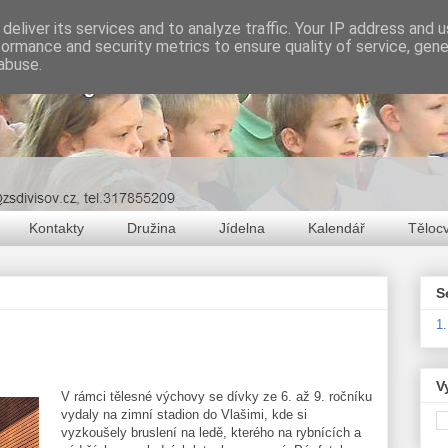
deliver its services and to analyze traffic. Your IP address and 
formance and security metrics to ensure quality of service, gen
abuse.
Kontakty
Družina
Jídelna
Kalendář
Těloc
S
1
V
V rámci tělesné výchovy se dívky ze 6. až 9. ročníku
vydaly na zimní stadion do Vlašimi, kde si
vyzkoušely bruslení na ledě, kterého na rybnících a