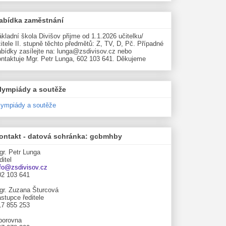
abídka zaměstnání
kladní škola Divišov přijme od 1.1.2026 učitelku/
itele II. stupně těchto předmětů: Z, TV, D, Pč. Případné
abídky zasílejte na: lunga@zsdivisov.cz nebo
ontaktuje Mgr. Petr Lunga, 602 103 641. Děkujeme
lympiády a soutěže
lympiády a soutěže
ontakt - datová schránka: gcbmhby
gr. Petr Lunga
ditel
nfo@zsdivisov.cz
02 103 641
gr. Zuzana Šturcová
stupce ředitele
17 855 253
borovna