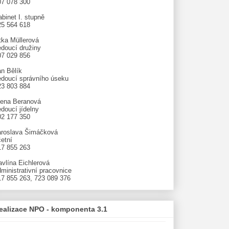
07 078 300
binet I. stupně
25 564 618
tka Müllerová
edoucí družiny
07 029 856
an Bělík
edoucí správního úseku
23 803 884
lena Beranová
doucí jídelny
02 177 350
aroslava Šimáčková
etní
17 855 263
avlína Eichlerová
ministrativní pracovnice
17 855 263, 723 089 376
ealizace NPO - komponenta 3.1