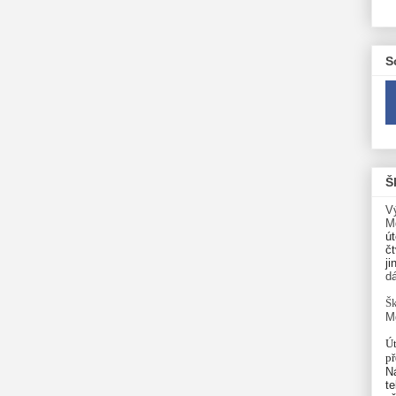
S
Š
V
M
út
čt
ji
d
Šk
M
Út
p
N
te