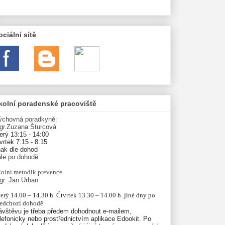
ociální sítě
kolní poradenské pracoviště
ýchovná poradkyně:
gr.Zuzana Šturcová
erý 13:15 - 14:00
vrtek 7:15 - 8:15
nak dle dohod
ále po dohodě
olní
metodik prevence
gr. Jan Urban
erý 14.00 – 14.30 h. Čtvrtek 13.30 – 14.00 h. jiné dny po 
ředchozí dohodě
ávštěvu je třeba předem dohodnout e-mailem,
lefonicky nebo prostřednictvím aplikace Edookit. Po