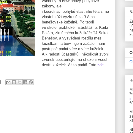
všechny tři Newtonovy pohybové
zákony, ale
i koordinaci pohybů vlastního těla si na
N
vlastní kůži vyzkoušela 9.A na
Zá
benešovské kuželně. Po teorii
uč
ve škole, praktické instruktáži p. Karla
n
Paláta, zkušeného kuželkáře TJ Sokol
k
Benešov, a vysvětlení rozdílu mezi
kuželkami a bowlingem začalo i nám
postupně padat více a více kuželek.
O
A k radosti účastníků i několikrát zvonil
zvonek upozorňující na shození všech
O
devíti kuželek. Ať to padá! Foto
zde
.
K
M
ře
i
6
M
zá
3
S