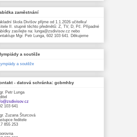
abídka zaměstnání
kladní škola Divišov přijme od 1.1.2026 učitelku/
itele II. stupně těchto předmětů: Z, TV, D, Pč. Případné
abídky zasílejte na: lunga@zsdivisov.cz nebo
ontaktuje Mgr. Petr Lunga, 602 103 641. Děkujeme
lympiády a soutěže
lympiády a soutěže
ontakt - datová schránka: gcbmhby
gr. Petr Lunga
ditel
nfo@zsdivisov.cz
02 103 641
gr. Zuzana Šturcová
stupce ředitele
17 855 253
borovna