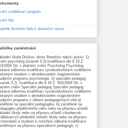
okumenty
kolní vzdělávací program
olní řád
oplněk školního řádu k distanční výuce
abídka zaměstnání
kladní škola Divišov, okres Benešov nabízí pozici: 1)
olní psycholog (úvazek 0,3) kvalifikace dle § 19 Z.
63/2004 Sb. v platném znění Psycholog Psycholog
ískává odbornou kvalifikaci vysokoškolským vzděláním
ískaným studiem v akreditovaném magisterském
udijním programu psychologie. 2) speciální pedagog
vazek 0,2). kvalifikace dle § 18 Z. 563/2004 Sb. v
latném znění Speciální pedagog Speciální pedagog
ískává odbornou kvalifikaci vysokoškolským vzděláním
ískaným studiem v akreditovaném magisterském
tudijním programu v oblasti pedagogických věd a)
aměřené na speciální pedagogiku, b) zaměřené na
edagogiku předškolního věku nebo na přípravu učitelů
kladní školy nebo na přípravu učitelů všeobecně-
zdělávacích předmětů střední školy nebo na přípravu
chovatelů a studiem k rozšíření odborné kvalifikace
aměřeným na přípravu speciálních pedagogů, c)