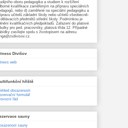
udijního oboru pedagogika a studiem k rozšíření
dborné kvalifikace zaměřeným na přípravu speciálních
edagogů, nebo d) zaměřené na speciální pedagogiku a
ípravu učitelů základní školy nebo učitelů všeobecně-
zdělávacích předmětů střední školy. Podmínkou je
lnění kvalifikačních předpokladů. Zařazení do platové
bulky pro ped. pracovníky, platová třída 12. Případné
bídky zasílejte spolu s životopisem na adresu
unga@zsdivisov.cz.
itness Divišov
itness web
ultifunkční hřiště
řehled obsazenosti
ezervační formulář
rovozní řád
ezervace sauny
bsazenost sauny