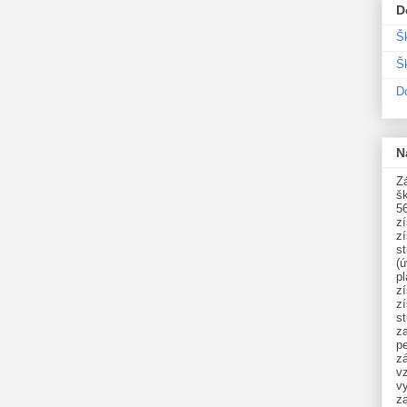
D
Š
Šk
D
N
Zá
šk
5
z
z
st
(ú
p
z
z
s
z
p
zá
v
vy
z