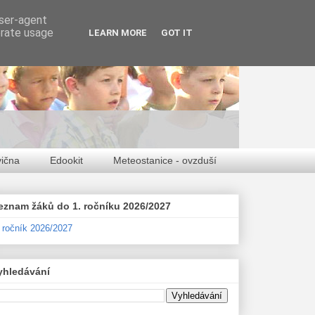
user-agent
erate usage
LEARN MORE
GOT IT
vična
Edookit
Meteostanice - ovzduší
eznam žáků do 1. ročníku 2026/2027
. ročník 2026/2027
yhledávání