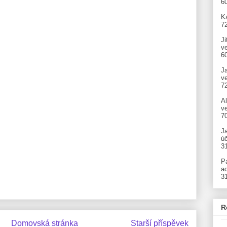
6
Ka
7
Ji
v
6
J
v
7
A
ve
7
J
úč
3
P
ad
3
R
Domovská stránka
Starší příspěvek