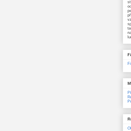
st
o
p
př
v
sp
ta
na
l
F
F
M
P
R
P
R
O