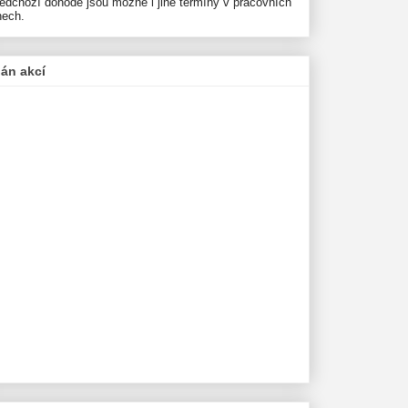
ředchozí dohodě jsou možné i jiné termíny v pracovních
nech.
lán akcí