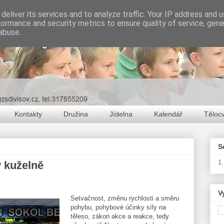
deliver its services and to analyze traffic. Your IP address and 
formance and security metrics to ensure quality of service, gen
abuse.
Kontakty
Družina
Jídelna
Kalendář
Těloc
S
1
 kuželně
V
Setvačnost, změnu rychlosti a směru
pohybu, pohybové účinky síly na
těleso, zákon akce a reakce, tedy