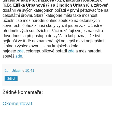
umístili
Aneta Procházková
(6.B),
Matouš Roubiczek
(6.B),
Eliška Urbanová
(7.) a
Jindřich Urban
(8.), zároveň
dosáhli ve svých kategoriích pořadí v první pětadvacítce na
celostátní úrovni. Starší kategorie měla také možnost
účastnit se mezinárodní online soutěže na estonských
serverech, čehož z naší školy využil jeden žák.
Účastí v
předmětových soutěžích si žáci rozšiřují svoje znalosti a
dovednosti a při postupu do vyšších kol poznají, že být
nejlepší ve třídě neznamená být nejlepší mezi nejlepšími.
Úplnou výsledkovou listinu krajského kola
najdete
zde
,
celorepublikové pořadí
zde
a mezinárodní
soutěž
zde
.
Jan Urban
v
10:41
Sdílet
Žádné komentáře:
Okomentovat