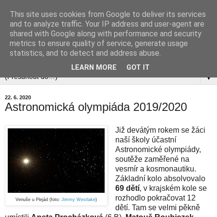
This site uses cookies from Google to deliver its services
and to analyze traffic. Your IP address and user-agent are
shared with Google along with performance and security
metrics to ensure quality of service, generate usage
statistics, and to detect and address abuse.
▼
LEARN MORE
GOT IT
▼
22. 6. 2020
Astronomická olympiáda 2019/2020
Již devátým rokem se žáci
naší školy účastní
Astronomické olympiády,
soutěže zaměřené na
vesmír a kosmonautiku.
Základní
kolo absolvovalo
69 dětí
, v krajském kole se
rozhodlo pokračovat 12
Venuše u Plejád (foto:
Jimmy Westlake
)
dětí.
Tam se velmi pěkně