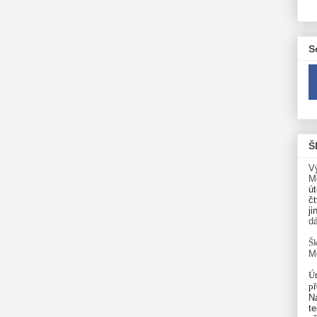
S
Š
V
M
út
čt
ji
d
Šk
M
Út
p
N
te