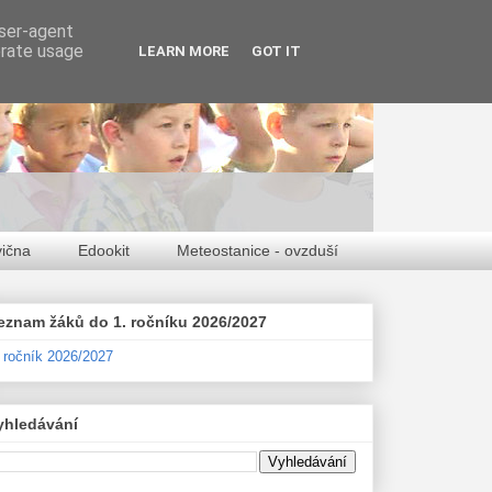
user-agent
erate usage
LEARN MORE
GOT IT
vična
Edookit
Meteostanice - ovzduší
eznam žáků do 1. ročníku 2026/2027
. ročník 2026/2027
yhledávání