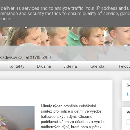
deliver its services and to analyze traffic. Your IP address and 
formance and security metrics to ensure quality of service, gen
abuse.
Kontakty
Družina
Jídelna
Kalendář
Těloc
S
1
Minulý týden proběhla celoškolní
soutěž pro rodiče s dětmi ve výrobě
V
halloweenských dýní. Chceme
poděkovat všem za účast a za výrobu
nádherných dýní, které nám v pátek