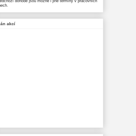
ředchozí dohodě jsou možné i jiné termíny v pracovních
nech.
lán akcí