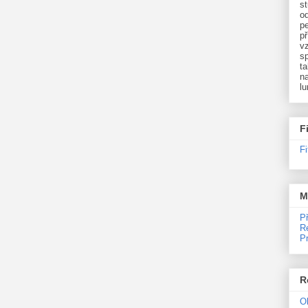
st
o
p
př
v
sp
ta
na
l
F
F
M
P
R
P
R
O