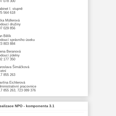
07 078 300
binet I. stupně
25 564 618
tka Müllerová
edoucí družiny
07 029 856
an Bělík
edoucí správního úseku
23 803 884
lena Beranová
doucí jídelny
02 177 350
aroslava Šimáčková
etní
17 855 263
avlína Eichlerová
ministrativní pracovnice
17 855 263, 723 089 376
ealizace NPO - komponenta 3.1