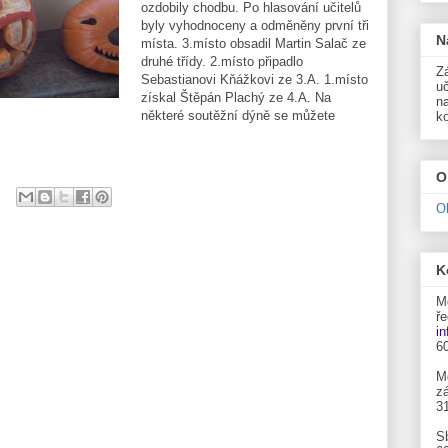
ozdobily chodbu. Po hlasování učitelů
byly vyhodnoceny a odměněny první tři
N
místa. 3.místo obsadil Martin Salač ze
druhé třídy. 2.místo připadlo
Zá
Sebastianovi Kňážkovi ze 3.A. 1.místo
uč
získal Štěpán Plachý ze 4.A. Na
n
některé soutěžní dýně se můžete
k
O
O
K
M
ře
i
6
M
zá
3
S