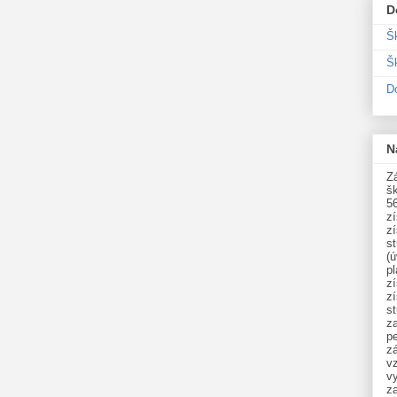
D
Š
Šk
D
N
Zá
šk
5
z
z
st
(ú
p
z
z
s
z
p
zá
v
vy
z