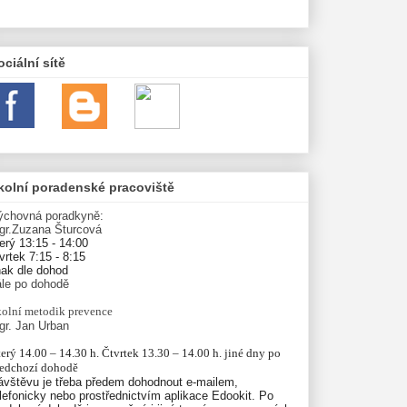
ociální sítě
kolní poradenské pracoviště
ýchovná poradkyně:
gr.Zuzana Šturcová
erý 13:15 - 14:00
vrtek 7:15 - 8:15
nak dle dohod
ále po dohodě
olní
metodik prevence
gr. Jan Urban
erý 14.00 – 14.30 h. Čtvrtek 13.30 – 14.00 h. jiné dny po 
ředchozí dohodě
ávštěvu je třeba předem dohodnout e-mailem,
lefonicky nebo prostřednictvím aplikace Edookit. Po