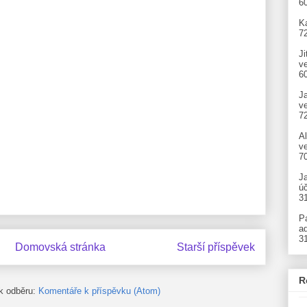
6
Ka
7
Ji
v
6
J
v
7
A
ve
7
J
úč
3
P
ad
3
Domovská stránka
Starší příspěvek
R
 k odběru:
Komentáře k příspěvku (Atom)