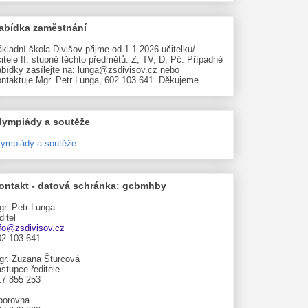
abídka zaměstnání
kladní škola Divišov přijme od 1.1.2026 učitelku/
itele II. stupně těchto předmětů: Z, TV, D, Pč. Případné
abídky zasílejte na: lunga@zsdivisov.cz nebo
ontaktuje Mgr. Petr Lunga, 602 103 641. Děkujeme
lympiády a soutěže
lympiády a soutěže
ontakt - datová schránka: gcbmhby
gr. Petr Lunga
ditel
nfo@zsdivisov.cz
02 103 641
gr. Zuzana Šturcová
stupce ředitele
17 855 253
borovna