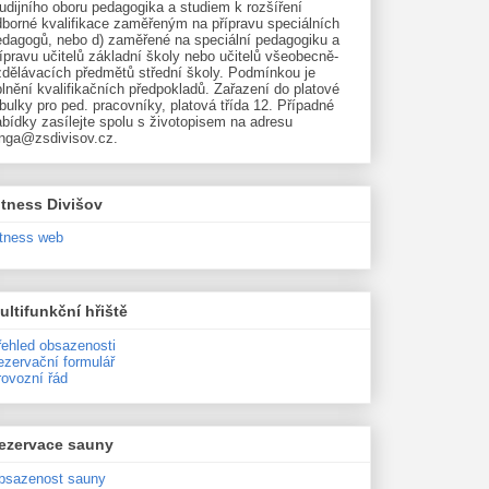
udijního oboru pedagogika a studiem k rozšíření
dborné kvalifikace zaměřeným na přípravu speciálních
edagogů, nebo d) zaměřené na speciální pedagogiku a
ípravu učitelů základní školy nebo učitelů všeobecně-
zdělávacích předmětů střední školy. Podmínkou je
lnění kvalifikačních předpokladů. Zařazení do platové
bulky pro ped. pracovníky, platová třída 12. Případné
bídky zasílejte spolu s životopisem na adresu
unga@zsdivisov.cz.
itness Divišov
itness web
ultifunkční hřiště
řehled obsazenosti
ezervační formulář
rovozní řád
ezervace sauny
bsazenost sauny