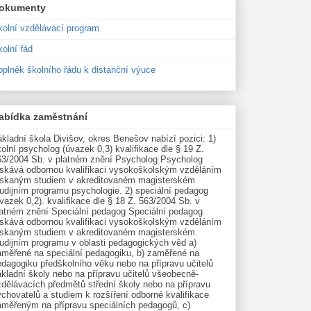
okumenty
kolní vzdělávací program
olní řád
oplněk školního řádu k distanční výuce
abídka zaměstnání
kladní škola Divišov, okres Benešov nabízí pozici: 1)
olní psycholog (úvazek 0,3) kvalifikace dle § 19 Z.
63/2004 Sb. v platném znění Psycholog Psycholog
ískává odbornou kvalifikaci vysokoškolským vzděláním
ískaným studiem v akreditovaném magisterském
udijním programu psychologie. 2) speciální pedagog
vazek 0,2). kvalifikace dle § 18 Z. 563/2004 Sb. v
latném znění Speciální pedagog Speciální pedagog
ískává odbornou kvalifikaci vysokoškolským vzděláním
ískaným studiem v akreditovaném magisterském
tudijním programu v oblasti pedagogických věd a)
aměřené na speciální pedagogiku, b) zaměřené na
edagogiku předškolního věku nebo na přípravu učitelů
kladní školy nebo na přípravu učitelů všeobecně-
zdělávacích předmětů střední školy nebo na přípravu
chovatelů a studiem k rozšíření odborné kvalifikace
aměřeným na přípravu speciálních pedagogů, c)