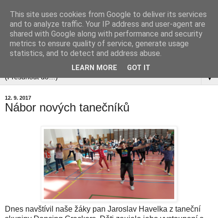
This site uses cookies from Google to deliver its services
and to analyze traffic. Your IP address and user-agent are
shared with Google along with performance and security
metrics to ensure quality of service, generate usage
statistics, and to detect and address abuse.
▼
LEARN MORE
GOT IT
▼
12. 9. 2017
Nábor nových tanečníků
Dnes navštívil naše žáky pan Jaroslav Havelka z taneční