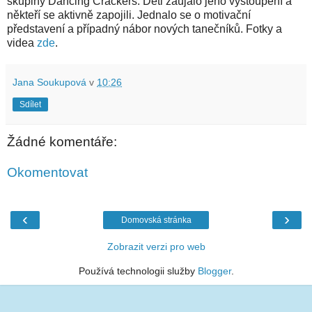
skupiny Dancing Crackers. Děti zaujalo jeho vystoupení a
někteří se aktivně zapojili. Jednalo se o motivační
představení a případný nábor nových tanečníků. Fotky a
videa
zde
.
Jana Soukupová
v
10:26
Sdílet
Žádné komentáře:
Okomentovat
‹
›
Domovská stránka
Zobrazit verzi pro web
Používá technologii služby
Blogger
.