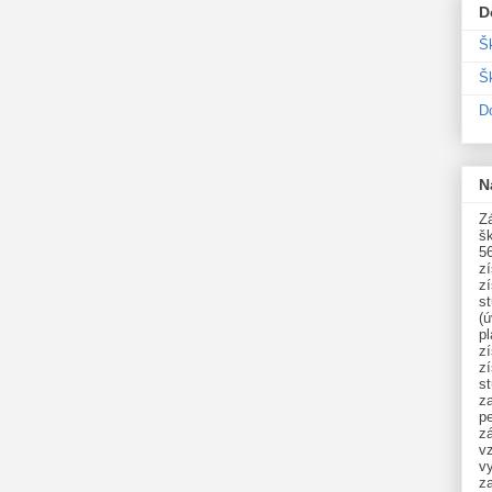
D
Š
Šk
D
N
Zá
šk
5
z
z
st
(ú
p
z
z
s
z
p
zá
v
vy
z