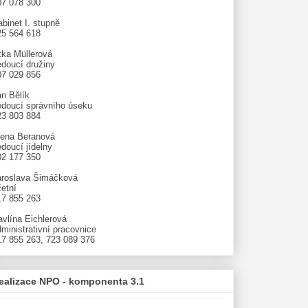
07 078 300
binet I. stupně
25 564 618
tka Müllerová
edoucí družiny
07 029 856
an Bělík
edoucí správního úseku
23 803 884
lena Beranová
doucí jídelny
02 177 350
aroslava Šimáčková
etní
17 855 263
avlína Eichlerová
ministrativní pracovnice
17 855 263, 723 089 376
ealizace NPO - komponenta 3.1