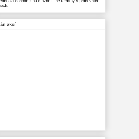
ředchozí dohodě jsou možné i jiné termíny v pracovních
nech.
lán akcí