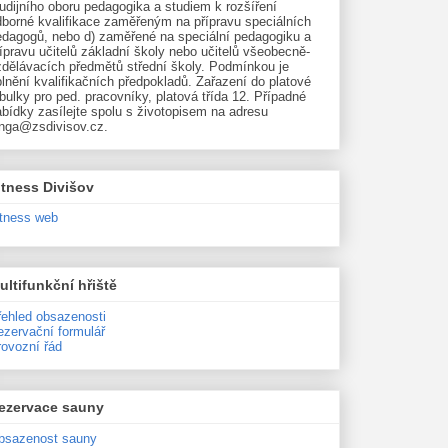
udijního oboru pedagogika a studiem k rozšíření
dborné kvalifikace zaměřeným na přípravu speciálních
edagogů, nebo d) zaměřené na speciální pedagogiku a
ípravu učitelů základní školy nebo učitelů všeobecně-
zdělávacích předmětů střední školy. Podmínkou je
lnění kvalifikačních předpokladů. Zařazení do platové
bulky pro ped. pracovníky, platová třída 12. Případné
bídky zasílejte spolu s životopisem na adresu
unga@zsdivisov.cz.
itness Divišov
itness web
ultifunkční hřiště
řehled obsazenosti
ezervační formulář
rovozní řád
ezervace sauny
bsazenost sauny