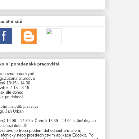
ociální sítě
kolní poradenské pracoviště
ýchovná poradkyně:
gr.Zuzana Šturcová
erý 13:15 - 14:00
vrtek 7:15 - 8:15
nak dle dohod
ále po dohodě
olní
metodik prevence
gr. Jan Urban
erý 14.00 – 14.30 h. Čtvrtek 13.30 – 14.00 h. jiné dny po 
ředchozí dohodě
ávštěvu je třeba předem dohodnout e-mailem,
lefonicky nebo prostřednictvím aplikace Edookit. Po