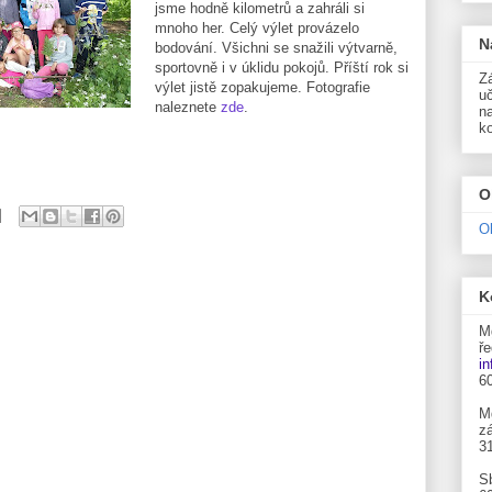
jsme hodně kilometrů a zahráli si
mnoho her. Celý výlet provázelo
N
bodování. Všichni se snažili výtvarně,
sportovně i v úklidu pokojů. Příští rok si
Zá
výlet jistě zopakujeme. Fotografie
uč
naleznete
zde
.
n
k
O
O
K
M
ře
i
6
M
zá
3
S