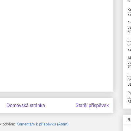
6
Ka
7
Ji
v
6
J
v
7
A
ve
7
J
úč
3
P
ad
3
Domovská stránka
Starší příspěvek
R
 k odběru:
Komentáře k příspěvku (Atom)