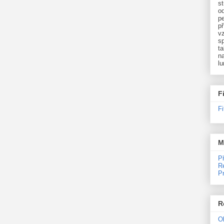
st
o
p
př
v
sp
ta
na
l
F
F
M
P
R
P
R
O