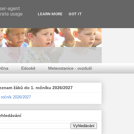
user-agent
erate usage
LEARN MORE
GOT IT
vična
Edookit
Meteostanice - ovzduší
eznam žáků do 1. ročníku 2026/2027
. ročník 2026/2027
yhledávání