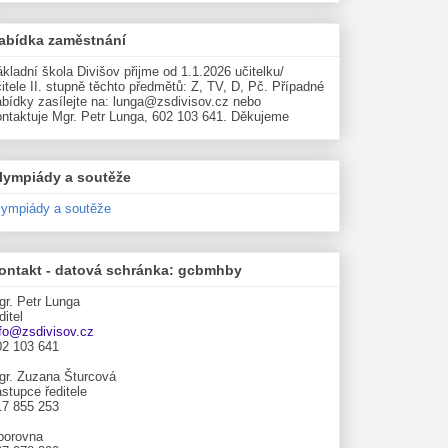
abídka zaměstnání
kladní škola Divišov přijme od 1.1.2026 učitelku/
itele II. stupně těchto předmětů: Z, TV, D, Pč. Případné
abídky zasílejte na: lunga@zsdivisov.cz nebo
ontaktuje Mgr. Petr Lunga, 602 103 641. Děkujeme
lympiády a soutěže
lympiády a soutěže
ontakt - datová schránka: gcbmhby
gr. Petr Lunga
ditel
nfo@zsdivisov.cz
02 103 641
gr. Zuzana Šturcová
stupce ředitele
17 855 253
borovna