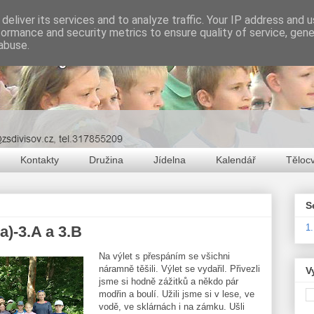
deliver its services and to analyze traffic. Your IP address and 
formance and security metrics to ensure quality of service, gen
abuse.
Kontakty
Družina
Jídelna
Kalendář
Těloc
S
1
a)-3.A a 3.B
Na výlet s přespáním se všichni
náramně těšili. Výlet se vydařil. Přivezli
V
jsme si hodně zážitků a někdo pár
modřin a boulí. Užili jsme si v lese, ve
vodě, ve sklárnách i na zámku. Ušli