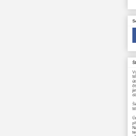
S
Š
V
M
út
čt
ji
d
Šk
M
Út
p
N
te