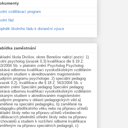
okumenty
kolní vzdělávací program
olní řád
oplněk školního řádu k distanční výuce
abídka zaměstnání
kladní škola Divišov, okres Benešov nabízí pozici: 1)
olní psycholog (úvazek 0,3) kvalifikace dle § 19 Z.
63/2004 Sb. v platném znění Psycholog Psycholog
ískává odbornou kvalifikaci vysokoškolským vzděláním
ískaným studiem v akreditovaném magisterském
udijním programu psychologie. 2) speciální pedagog
vazek 0,2). kvalifikace dle § 18 Z. 563/2004 Sb. v
latném znění Speciální pedagog Speciální pedagog
ískává odbornou kvalifikaci vysokoškolským vzděláním
ískaným studiem v akreditovaném magisterském
tudijním programu v oblasti pedagogických věd a)
aměřené na speciální pedagogiku, b) zaměřené na
edagogiku předškolního věku nebo na přípravu učitelů
kladní školy nebo na přípravu učitelů všeobecně-
zdělávacích předmětů střední školy nebo na přípravu
chovatelů a studiem k rozšíření odborné kvalifikace
aměřeným na přípravu speciálních pedagogů, c)