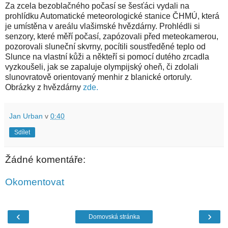
Za zcela bezoblačného počasí se šesťáci vydali na
prohlídku Automatické meteorologické stanice ČHMÚ, která
je umístěna v areálu vlašimské hvězdárny. Prohlédli si
senzory, které měří počasí, zapózovali před meteokamerou,
pozorovali sluneční skvrny, pocítili soustředěné teplo od
Slunce na vlastní kůži a někteří si pomocí dutého zrcadla
vyzkoušeli, jak se zapaluje olympijský oheň, či zdolali
slunovratově orientovaný menhir z blanické ortoruly.
Obrázky z hvězdárny
zde.
Jan Urban
v
0:40
Sdílet
Žádné komentáře:
Okomentovat
‹
›
Domovská stránka