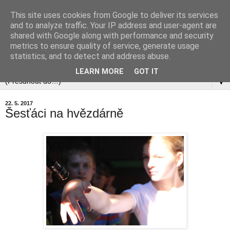
This site uses cookies from Google to deliver its services
and to analyze traffic. Your IP address and user-agent are
shared with Google along with performance and security
metrics to ensure quality of service, generate usage
statistics, and to detect and address abuse.
▼
LEARN MORE
GOT IT
▼
22. 5. 2017
Šesťáci na hvězdárně