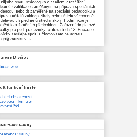
udijního oboru pedagogika a studiem k rozšíření
dborné kvalifikace zaměřeným na přípravu speciálních
edagogů, nebo d) zaměřené na speciální pedagogiku a
ípravu učitelů základní školy nebo učitelů všeobecně-
zdělávacích předmětů střední školy. Podmínkou je
lnění kvalifikačních předpokladů. Zařazení do platové
bulky pro ped. pracovníky, platová třída 12. Případné
bídky zasílejte spolu s životopisem na adresu
unga@zsdivisov.cz.
itness Divišov
itness web
ultifunkční hřiště
řehled obsazenosti
ezervační formulář
rovozní řád
ezervace sauny
bsazenost sauny