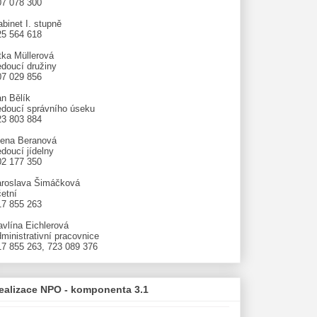
07 078 300
binet I. stupně
25 564 618
tka Müllerová
edoucí družiny
07 029 856
an Bělík
edoucí správního úseku
23 803 884
lena Beranová
doucí jídelny
02 177 350
aroslava Šimáčková
etní
17 855 263
avlína Eichlerová
ministrativní pracovnice
17 855 263, 723 089 376
ealizace NPO - komponenta 3.1