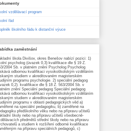
okumenty
kolní vzdělávací program
olní řád
oplněk školního řádu k distanční výuce
abídka zaměstnání
kladní škola Divišov, okres Benešov nabízí pozici: 1)
olní psycholog (úvazek 0,3) kvalifikace dle § 19 Z.
63/2004 Sb. v platném znění Psycholog Psycholog
ískává odbornou kvalifikaci vysokoškolským vzděláním
ískaným studiem v akreditovaném magisterském
udijním programu psychologie. 2) speciální pedagog
vazek 0,2). kvalifikace dle § 18 Z. 563/2004 Sb. v
latném znění Speciální pedagog Speciální pedagog
ískává odbornou kvalifikaci vysokoškolským vzděláním
ískaným studiem v akreditovaném magisterském
tudijním programu v oblasti pedagogických věd a)
aměřené na speciální pedagogiku, b) zaměřené na
edagogiku předškolního věku nebo na přípravu učitelů
kladní školy nebo na přípravu učitelů všeobecně-
zdělávacích předmětů střední školy nebo na přípravu
chovatelů a studiem k rozšíření odborné kvalifikace
aměřeným na přípravu speciálních pedagogů, c)