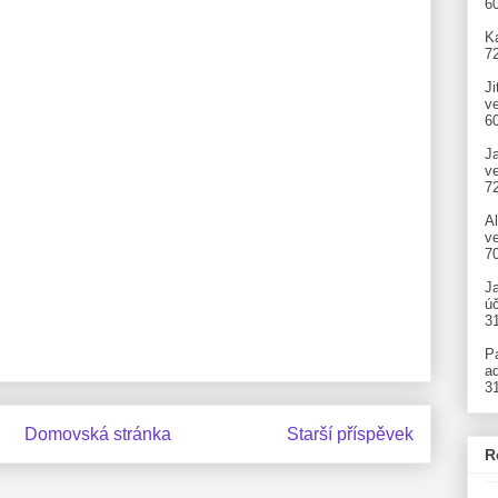
6
Ka
7
Ji
v
6
J
v
7
A
ve
7
J
úč
3
P
ad
3
Domovská stránka
Starší příspěvek
R