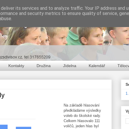
deliver its services and to analyze traffic. Your IP address and 
formance and security metrics to ensure quality of service, gen
abuse.
Kontakty
Družina
Jídelna
Kalendář
Těloc
S
1
dy
Na základě hlasování
předkládáme výsledky
V
voleb do školské rady.
Celkem hlasovalo 111
voličů, jeden hlas byl