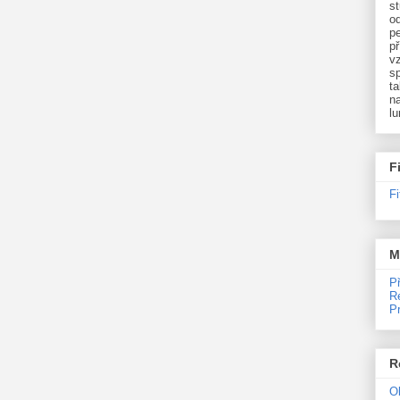
st
o
p
př
v
sp
ta
na
l
F
F
M
P
R
P
R
O