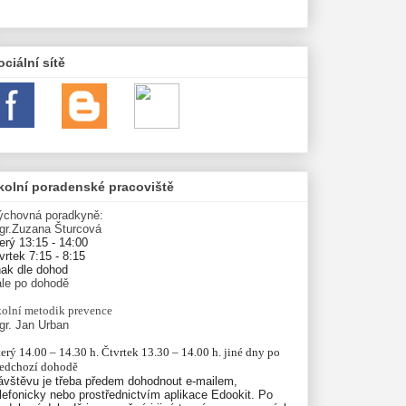
ociální sítě
kolní poradenské pracoviště
ýchovná poradkyně:
gr.Zuzana Šturcová
erý 13:15 - 14:00
vrtek 7:15 - 8:15
nak dle dohod
ále po dohodě
olní
metodik prevence
gr. Jan Urban
erý 14.00 – 14.30 h. Čtvrtek 13.30 – 14.00 h. jiné dny po 
ředchozí dohodě
ávštěvu je třeba předem dohodnout e-mailem,
lefonicky nebo prostřednictvím aplikace Edookit. Po