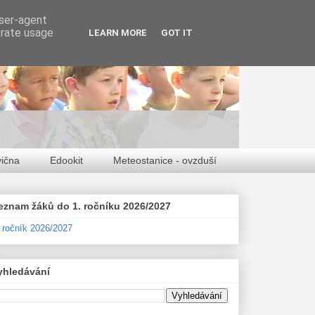
user-agent
erate usage
LEARN MORE
GOT IT
vična
Edookit
Meteostanice - ovzduší
eznam žáků do 1. ročníku 2026/2027
. ročník 2026/2027
yhledávání