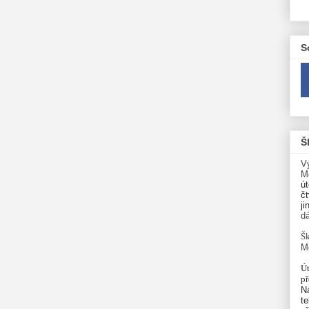
S
Š
V
M
út
čt
ji
d
Šk
M
Út
p
N
te