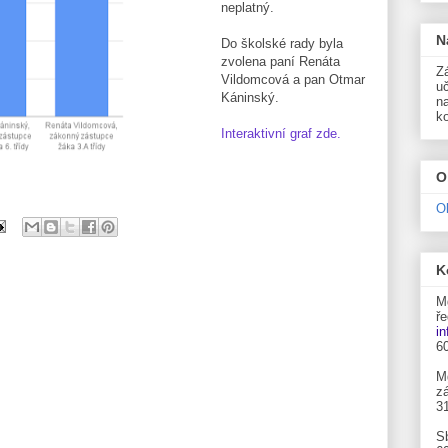
neplatný.
N
Do školské rady byla
zvolena paní Renáta
Zá
Vildomcová a pan Otmar
uč
Káninský.
n
k
Interaktivní graf zde.
O
O
K
M
ře
i
6
M
zá
3
S