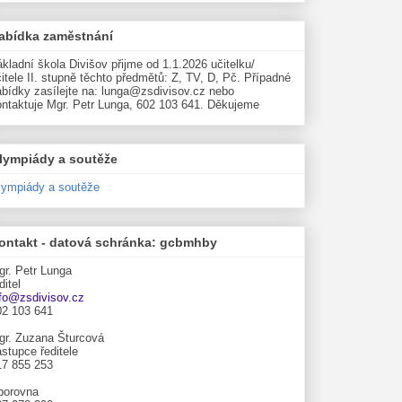
abídka zaměstnání
kladní škola Divišov přijme od 1.1.2026 učitelku/
itele II. stupně těchto předmětů: Z, TV, D, Pč. Případné
abídky zasílejte na: lunga@zsdivisov.cz nebo
ontaktuje Mgr. Petr Lunga, 602 103 641. Děkujeme
lympiády a soutěže
lympiády a soutěže
ontakt - datová schránka: gcbmhby
gr. Petr Lunga
ditel
nfo@zsdivisov.cz
02 103 641
gr. Zuzana Šturcová
stupce ředitele
17 855 253
borovna