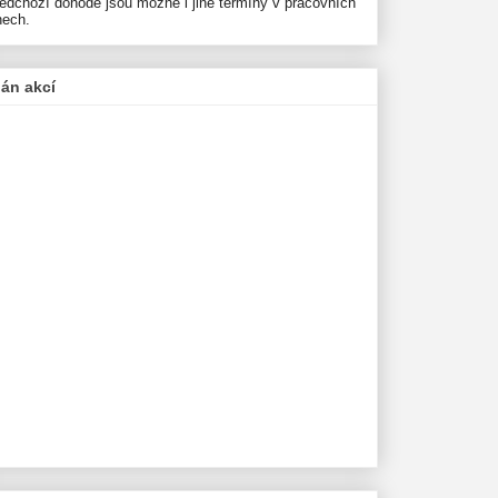
ředchozí dohodě jsou možné i jiné termíny v pracovních
nech.
lán akcí