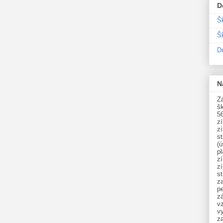
D
Š
Šk
D
N
Zá
šk
5
z
z
st
(ú
p
z
z
s
z
p
zá
v
vy
z