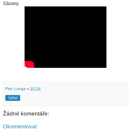
Sázavy.
Petr Lunga
v
10:14
Sdílet
Žádné komentáře:
Okomentovat