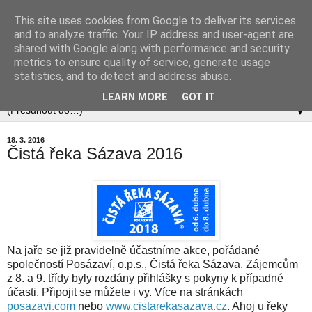
This site uses cookies from Google to deliver its services
and to analyze traffic. Your IP address and user-agent are
shared with Google along with performance and security
metrics to ensure quality of service, generate usage
statistics, and to detect and address abuse.
▼
LEARN MORE
GOT IT
▼
18. 3. 2016
Čistá řeka Sázava 2016
Na jaře se již pravidelně účastníme akce, pořádané
společností Posázaví, o.p.s., Čistá řeka Sázava. Zájemcům
z 8. a 9. třídy byly rozdány přihlášky s pokyny k případné
účasti. Připojit se můžete i vy. Více na stránkách
posazavi.com
nebo
www.cistarekasazava.cz
. Ahoj u řeky