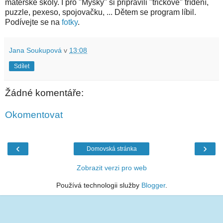
mateřské školy. I pro "Myšky" si připravili "tričkové" třídění,
puzzle, pexeso, spojovačku, ... Dětem se program líbil.
Podívejte se na
fotky
.
Jana Soukupová
v
13:08
Sdílet
Žádné komentáře:
Okomentovat
‹
›
Domovská stránka
Zobrazit verzi pro web
Používá technologii služby
Blogger
.