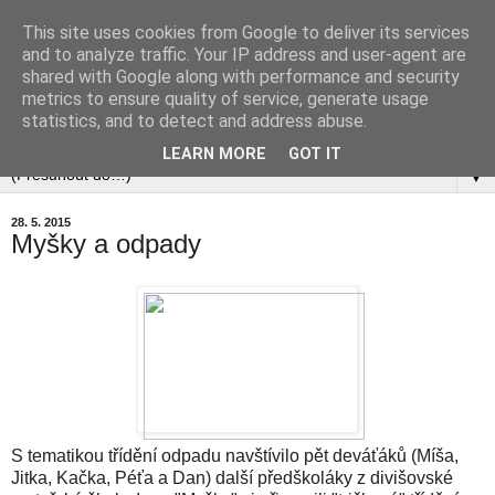
This site uses cookies from Google to deliver its services
and to analyze traffic. Your IP address and user-agent are
shared with Google along with performance and security
metrics to ensure quality of service, generate usage
statistics, and to detect and address abuse.
▼
LEARN MORE
GOT IT
▼
28. 5. 2015
Myšky a odpady
S tematikou třídění odpadu navštívilo pět deváťáků (Míša,
Jitka, Kačka, Péťa a Dan) další předškoláky z divišovské