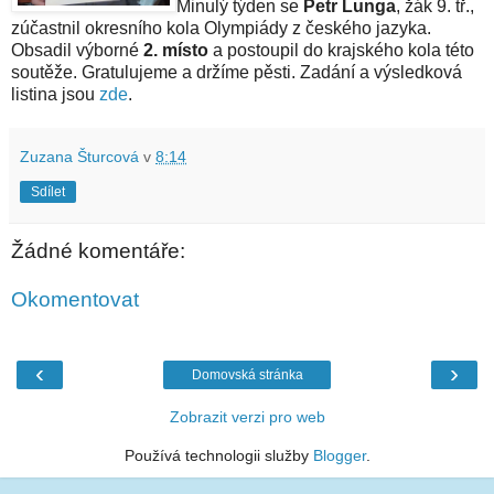
Minulý týden se
Petr Lunga
, žák 9. tř.,
zúčastnil okresního kola Olympiády z českého jazyka.
Obsadil výborné
2. místo
a postoupil do krajského kola této
soutěže. Gratulujeme a držíme pěsti. Zadání a výsledková
listina jsou
zde
.
Zuzana Šturcová
v
8:14
Sdílet
Žádné komentáře:
Okomentovat
‹
›
Domovská stránka
Zobrazit verzi pro web
Používá technologii služby
Blogger
.