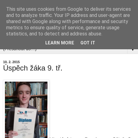
This site uses cookies from Google to deliver its services
and to analyze traffic. Your IP address and user-agent are
shared with Google along with performance and security
metrics to ensure quality of service, generate usage
statistics, and to detect and address abuse.
▼
LEARN MORE
GOT IT
▼
10. 2. 2015
Úspěch žáka 9. tř.