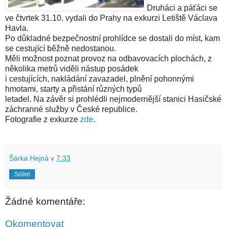
Druháci a páťáci se
ve čtvrtek 31.10. vydali do Prahy na exkurzi Letiště Václava
Havla.
Po důkladné bezpečnostní prohlídce se dostali do míst, kam
se cestující běžně nedostanou.
Měli možnost poznat provoz na odbavovacích plochách, z
několika metrů viděli nástup posádek
i cestujících, nakládání zavazadel, plnění pohonnými
hmotami, starty a přistání různých typů
letadel. Na závěr si prohlédli nejmodernější stanici Hasičské
záchranné služby v České republice.
Fotografie z exkurze
zde
.
Šárka Hejná
v
7:33
Sdílet
Žádné komentáře:
Okomentovat