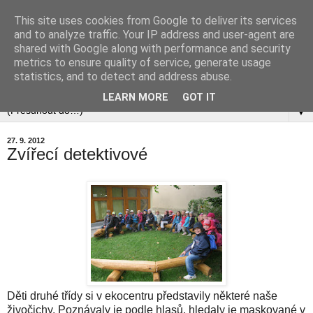
This site uses cookies from Google to deliver its services
and to analyze traffic. Your IP address and user-agent are
shared with Google along with performance and security
metrics to ensure quality of service, generate usage
statistics, and to detect and address abuse.
▼
LEARN MORE
GOT IT
▼
27. 9. 2012
Zvířecí detektivové
Děti druhé třídy si v ekocentru představily některé naše
živočichy. Poznávaly je podle hlasů, hledaly je maskované v