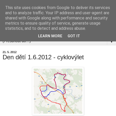
This site uses cookies from Google to deliver its services
and to analyze traffic. Your IP address and user-agent are
shared with Google along with performance and security
metrics to ensure quality of service, generate usage
statistics, and to detect and address abuse.
▼
LEARN MORE
GOT IT
▼
21. 5. 2012
Den dětí 1.6.2012 - cyklovýlet