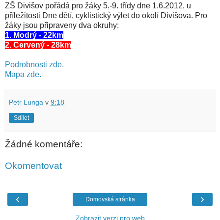
ZŠ Divišov pořádá pro žáky 5.-9. třídy dne 1.6.2012, u
příležitosti Dne dětí, cyklistický výlet do okolí Divišova. Pro
žáky jsou připraveny dva okruhy:
1. Modrý - 22km
2. Červený - 28km
Podrobnosti zde.
Mapa zde.
Petr Lunga
v
9:18
Sdílet
Žádné komentáře:
Okomentovat
‹
›
Domovská stránka
Zobrazit verzi pro web