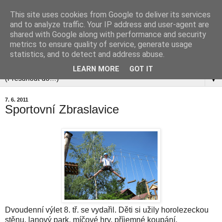
This site uses cookies from Google to deliver its services
and to analyze traffic. Your IP address and user-agent are
shared with Google along with performance and security
metrics to ensure quality of service, generate usage
statistics, and to detect and address abuse.
▼
LEARN MORE
GOT IT
▼
7. 6. 2011
Sportovní Zbraslavice
Dvoudenní výlet 8. tř. se vydařil. Děti si užily horolezeckou
stěnu, lanový park, míčové hry, příjemné koupání,