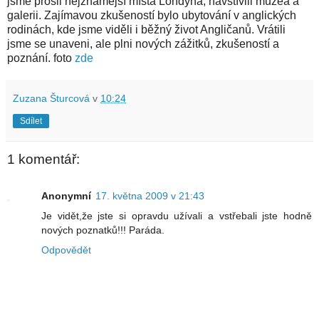
jsme prošli nejznámější místa Londýna, navštívili muzea a
galerii. Zajímavou zkušeností bylo ubytování v anglických
rodinách, kde jsme viděli i běžný život Angličanů. Vrátili
jsme se unaveni, ale plni nových zážitků, zkušeností a
poznání. foto
zde
Zuzana Šturcová
v
10:24
Sdílet
1 komentář:
Anonymní
17. května 2009 v 21:43
Je vidět,že jste si opravdu užívali a vstřebali jste hodně
nových poznatků!!! Paráda.
Odpovědět