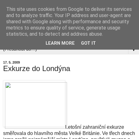
This site uses cookies from Google to deliver its services
and to analyze traffic. Your IP address and user-agent are
shared with Google along with performance and security
metrics to ensure quality of service, generate usage
statistics, and to detect and address abuse.
▼
LEARN MORE
GOT IT
▼
17. 5. 2009
Exkurze do Londýna
Letošní zahraniční exkurze
směřovala do hlavního města Velké Británie. Ve třech dnech