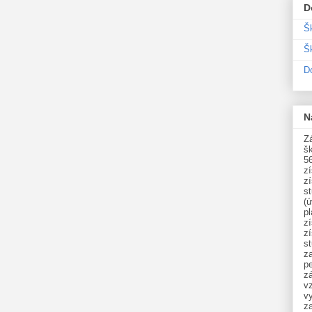
D
Š
Šk
D
N
Zá
šk
5
z
z
st
(ú
p
z
z
s
z
p
zá
v
vy
z