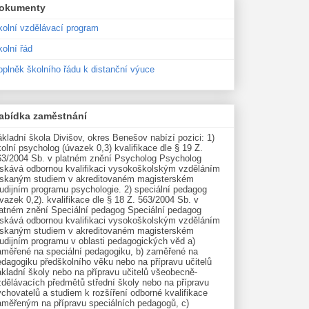
okumenty
kolní vzdělávací program
olní řád
oplněk školního řádu k distanční výuce
abídka zaměstnání
kladní škola Divišov, okres Benešov nabízí pozici: 1)
olní psycholog (úvazek 0,3) kvalifikace dle § 19 Z.
63/2004 Sb. v platném znění Psycholog Psycholog
ískává odbornou kvalifikaci vysokoškolským vzděláním
ískaným studiem v akreditovaném magisterském
udijním programu psychologie. 2) speciální pedagog
vazek 0,2). kvalifikace dle § 18 Z. 563/2004 Sb. v
latném znění Speciální pedagog Speciální pedagog
ískává odbornou kvalifikaci vysokoškolským vzděláním
ískaným studiem v akreditovaném magisterském
tudijním programu v oblasti pedagogických věd a)
aměřené na speciální pedagogiku, b) zaměřené na
edagogiku předškolního věku nebo na přípravu učitelů
kladní školy nebo na přípravu učitelů všeobecně-
zdělávacích předmětů střední školy nebo na přípravu
chovatelů a studiem k rozšíření odborné kvalifikace
aměřeným na přípravu speciálních pedagogů, c)