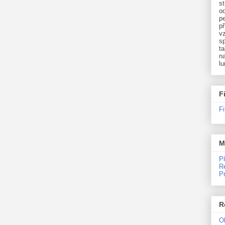
st
o
p
př
v
sp
ta
na
l
F
F
M
P
R
P
R
O