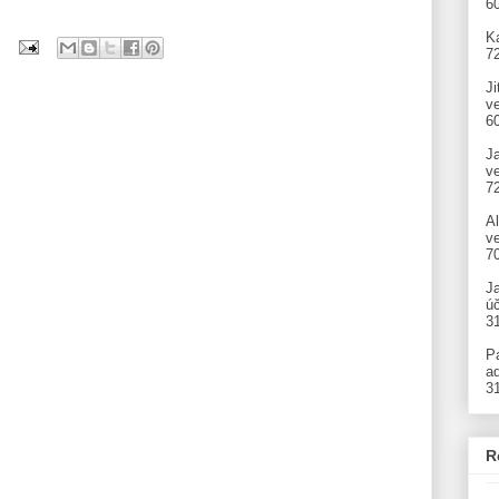
6
Ka
7
Ji
v
6
J
v
7
A
ve
7
J
úč
3
P
ad
3
R