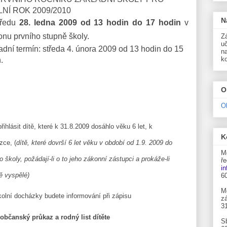
NÍ ROK 2009/2010
N
tředu
28. ledna 2009 od 13 hodin do 17 hodin
v
onu prvního stupně školy.
Zá
uč
dní termín: středa 4. února 2009 od 13 hodin do 15
n
k
.
O
O
ihlásit dítě, které k 31.8.2009 dosáhlo věku 6 let, k
K
ázce,
(
dítě, které dovrší 6 let věku v období od 1.9. 2009 do
M
 školy, požádají-li o to jeho zákonní zástupci a prokáže-li
ře
i
ně vyspělé)
6
M
olní docházky budete informování při zápisu
zá
3
občanský průkaz a rodný list dítěte
S