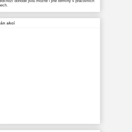
ředchozí dohodě jsou možné i jiné termíny v pracovních
nech.
lán akcí