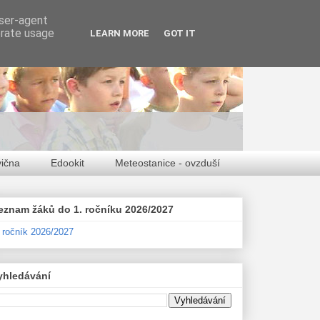
user-agent
erate usage
LEARN MORE
GOT IT
vična
Edookit
Meteostanice - ovzduší
eznam žáků do 1. ročníku 2026/2027
. ročník 2026/2027
yhledávání