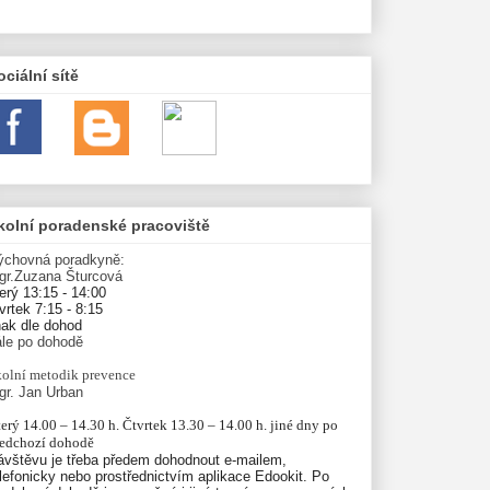
ociální sítě
kolní poradenské pracoviště
ýchovná poradkyně:
gr.Zuzana Šturcová
erý 13:15 - 14:00
vrtek 7:15 - 8:15
nak dle dohod
ále po dohodě
olní
metodik prevence
gr. Jan Urban
erý 14.00 – 14.30 h. Čtvrtek 13.30 – 14.00 h. jiné dny po 
ředchozí dohodě
ávštěvu je třeba předem dohodnout e-mailem,
lefonicky nebo prostřednictvím aplikace Edookit. Po