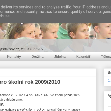
deliver its services and to analyze traffic. Your IP address and 
formance and security metrics to ensure quality of service, gen
abuse.
Kontakty
Družina
Jídelna
Kalendář
Těloc
S
1
pro školní rok 2009/2010
zákona č. 561/2004 sb.
§
36 a
§
37, ve znění pozdějších
V
sů vyhlašujeme:
IS
PRVNÍHO ROČNÍKU ZÁKLADNÍ ŠKOLY PRO