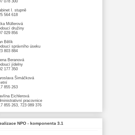
07 078 300
binet I. stupně
25 564 618
tka Müllerová
edoucí družiny
07 029 856
an Bělík
edoucí správního úseku
23 803 884
lena Beranová
doucí jídelny
02 177 350
aroslava Šimáčková
etní
17 855 263
avlína Eichlerová
ministrativní pracovnice
17 855 263, 723 089 376
ealizace NPO - komponenta 3.1