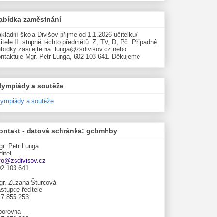
abídka zaměstnání
kladní škola Divišov přijme od 1.1.2026 učitelku/
itele II. stupně těchto předmětů: Z, TV, D, Pč. Případné
abídky zasílejte na: lunga@zsdivisov.cz nebo
ontaktuje Mgr. Petr Lunga, 602 103 641. Děkujeme
lympiády a soutěže
lympiády a soutěže
ontakt - datová schránka: gcbmhby
gr. Petr Lunga
ditel
nfo@zsdivisov.cz
02 103 641
gr. Zuzana Šturcová
stupce ředitele
17 855 253
borovna