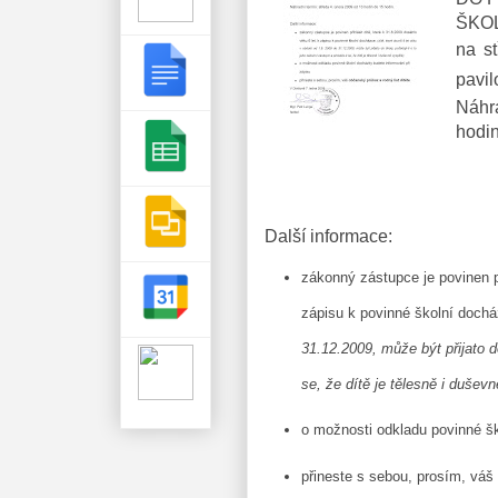
ŠKOL
na s
pavil
Náhra
hodin
Další informace:
zákonný zástupce je povinen př
zápisu k povinné školní doch
31.12.2009, může být přijato do
se, že dítě je tělesně i dušev
o možnosti odkladu povinné šk
přineste s sebou, prosím, váš