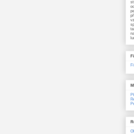
st
o
p
př
v
sp
ta
na
l
F
F
M
P
R
P
R
O