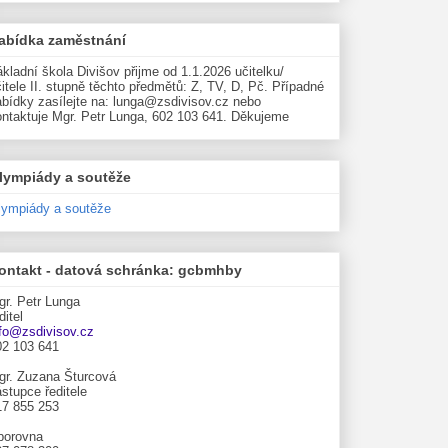
abídka zaměstnání
kladní škola Divišov přijme od 1.1.2026 učitelku/
itele II. stupně těchto předmětů: Z, TV, D, Pč. Případné
abídky zasílejte na: lunga@zsdivisov.cz nebo
ontaktuje Mgr. Petr Lunga, 602 103 641. Děkujeme
lympiády a soutěže
lympiády a soutěže
ontakt - datová schránka: gcbmhby
gr. Petr Lunga
ditel
nfo@zsdivisov.cz
02 103 641
gr. Zuzana Šturcová
stupce ředitele
17 855 253
borovna