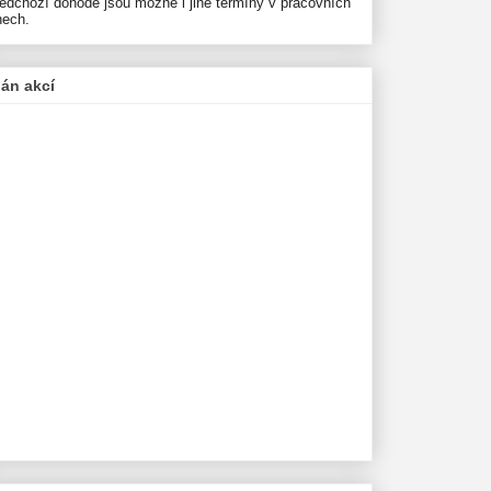
ředchozí dohodě jsou možné i jiné termíny v pracovních
nech.
lán akcí