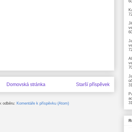
6
Ka
7
Ji
v
6
J
v
7
A
ve
7
J
úč
Domovská stránka
Starší příspěvek
3
P
ad
3
 k odběru:
Komentáře k příspěvku (Atom)
R