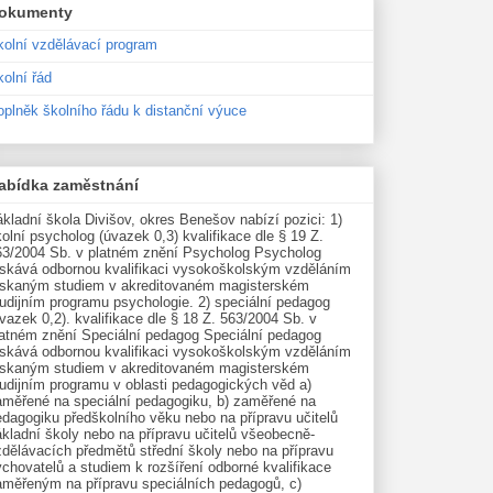
okumenty
kolní vzdělávací program
olní řád
oplněk školního řádu k distanční výuce
abídka zaměstnání
kladní škola Divišov, okres Benešov nabízí pozici: 1)
olní psycholog (úvazek 0,3) kvalifikace dle § 19 Z.
63/2004 Sb. v platném znění Psycholog Psycholog
ískává odbornou kvalifikaci vysokoškolským vzděláním
ískaným studiem v akreditovaném magisterském
udijním programu psychologie. 2) speciální pedagog
vazek 0,2). kvalifikace dle § 18 Z. 563/2004 Sb. v
latném znění Speciální pedagog Speciální pedagog
ískává odbornou kvalifikaci vysokoškolským vzděláním
ískaným studiem v akreditovaném magisterském
tudijním programu v oblasti pedagogických věd a)
aměřené na speciální pedagogiku, b) zaměřené na
edagogiku předškolního věku nebo na přípravu učitelů
kladní školy nebo na přípravu učitelů všeobecně-
zdělávacích předmětů střední školy nebo na přípravu
chovatelů a studiem k rozšíření odborné kvalifikace
aměřeným na přípravu speciálních pedagogů, c)