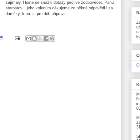
zajímaly. Hosté se snažili dotazy pečlivě zodpovědět. Panu
starostovi i jeho kolegům děkujeme za pěkné odpovědi i za
N
dárečky, které si pro děti připravili.
Zá
uč
n
k
25
O
O
K
M
ře
i
6
M
zá
3
S