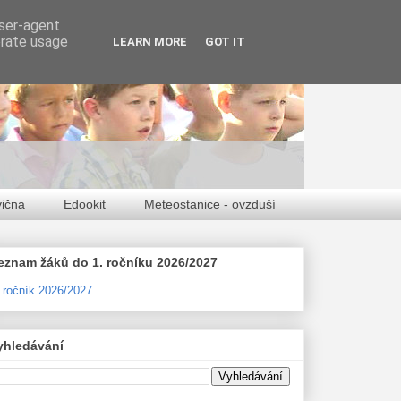
user-agent
erate usage
LEARN MORE
GOT IT
vična
Edookit
Meteostanice - ovzduší
eznam žáků do 1. ročníku 2026/2027
. ročník 2026/2027
yhledávání