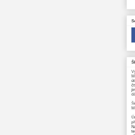
S
Š
V
M
út
čt
ji
d
Šk
M
Út
p
N
te