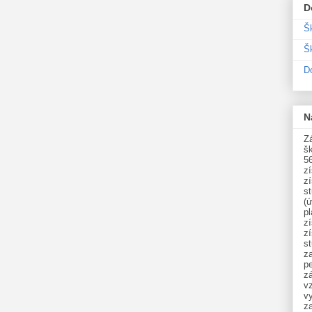
D
Š
Šk
D
N
Zá
šk
5
z
z
st
(ú
p
z
z
s
z
p
zá
v
vy
z