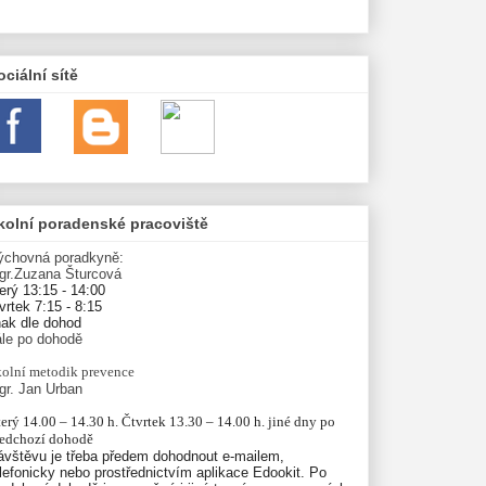
ociální sítě
kolní poradenské pracoviště
ýchovná poradkyně:
gr.Zuzana Šturcová
erý 13:15 - 14:00
vrtek 7:15 - 8:15
nak dle dohod
ále po dohodě
olní
metodik prevence
gr. Jan Urban
erý 14.00 – 14.30 h. Čtvrtek 13.30 – 14.00 h. jiné dny po 
ředchozí dohodě
ávštěvu je třeba předem dohodnout e-mailem,
lefonicky nebo prostřednictvím aplikace Edookit. Po