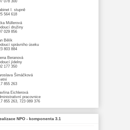
07 078 300
binet I. stupně
25 564 618
tka Müllerová
edoucí družiny
07 029 856
an Bělík
edoucí správního úseku
23 803 884
lena Beranová
doucí jídelny
02 177 350
aroslava Šimáčková
etní
17 855 263
avlína Eichlerová
ministrativní pracovnice
17 855 263, 723 089 376
ealizace NPO - komponenta 3.1