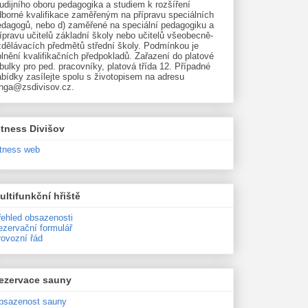
udijního oboru pedagogika a studiem k rozšíření
dborné kvalifikace zaměřeným na přípravu speciálních
edagogů, nebo d) zaměřené na speciální pedagogiku a
ípravu učitelů základní školy nebo učitelů všeobecně-
zdělávacích předmětů střední školy. Podmínkou je
lnění kvalifikačních předpokladů. Zařazení do platové
bulky pro ped. pracovníky, platová třída 12. Případné
bídky zasílejte spolu s životopisem na adresu
unga@zsdivisov.cz.
itness Divišov
itness web
ultifunkční hřiště
řehled obsazenosti
ezervační formulář
rovozní řád
ezervace sauny
bsazenost sauny