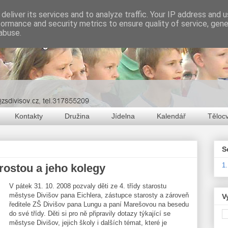
deliver its services and to analyze traffic. Your IP address and 
formance and security metrics to ensure quality of service, gen
abuse.
Kontakty
Družina
Jídelna
Kalendář
Těloc
S
1
ostou a jeho kolegy
V pátek 31. 10. 2008 pozvaly děti ze 4. třídy starostu
městyse Divišov pana Eichlera, zástupce starosty a zároveň
V
ředitele ZŠ Divišov pana Lungu a paní Marešovou na besedu
do své třídy. Děti si pro ně připravily dotazy týkající se
městyse Divišov, jejich školy i dalších témat, které je