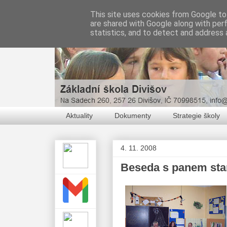
This site uses cookies from Google to 
are shared with Google along with per
statistics, and to detect and address 
Aktuality
Dokumenty
Strategie školy
4. 11. 2008
Beseda s panem star