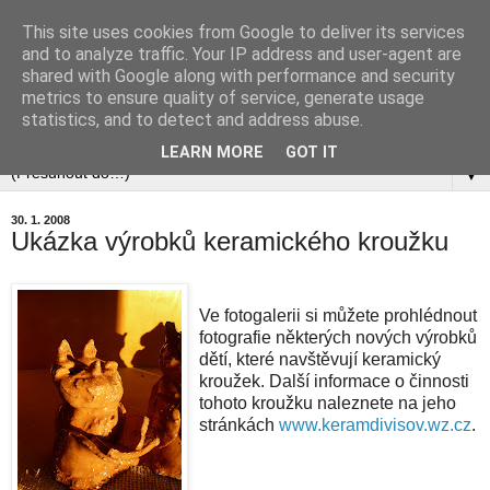
This site uses cookies from Google to deliver its services
and to analyze traffic. Your IP address and user-agent are
shared with Google along with performance and security
metrics to ensure quality of service, generate usage
statistics, and to detect and address abuse.
▼
LEARN MORE
GOT IT
▼
30. 1. 2008
Ukázka výrobků keramického kroužku
Ve fotogalerii si můžete prohlédnout
fotografie některých nových výrobků
dětí, které navštěvují keramický
kroužek. Další informace o činnosti
tohoto kroužku naleznete na jeho
stránkách
www.keramdivisov.wz.cz
.