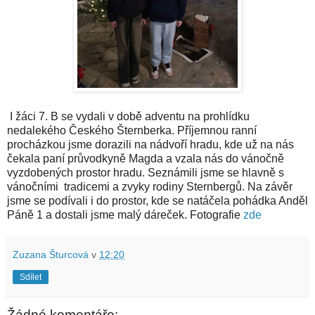
I žáci 7. B se vydali v době adventu na prohlídku
nedalekého Českého Šternberka. Příjemnou ranní
procházkou jsme dorazili na nádvoří hradu, kde už na nás
čekala paní průvodkyně Magda a vzala nás do vánočně
vyzdobených prostor hradu. Seznámili jsme se hlavně s
vánočními tradicemi a zvyky rodiny Sternbergů. Na závěr
jsme se podívali i do prostor, kde se natáčela pohádka Anděl
Páně 1 a dostali jsme malý dáreček. Fotografie
zde
Zuzana Šturcová
v
12:20
Sdílet
Žádné komentáře: