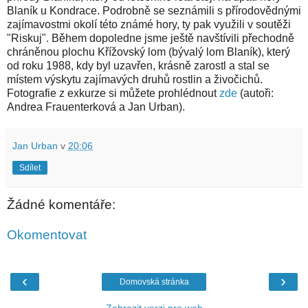
Blaník u Kondrace. Podrobně se seznámili s přírodovědnými
zajímavostmi okolí této známé hory, ty pak využili v soutěži
"Riskuj". Během dopoledne jsme ještě navštívili přechodně
chráněnou plochu Křížovský lom (bývalý lom Blaník), který
od roku 1988, kdy byl uzavřen, krásně zarostl a stal se
místem výskytu zajímavých druhů rostlin a živočichů.
Fotografie z exkurze si můžete prohlédnout
zde
(autoři:
Andrea Frauenterková a Jan Urban).
Jan Urban
v
20:06
Sdílet
Žádné komentáře:
Okomentovat
‹
›
Domovská stránka
Zobrazit verzi pro web