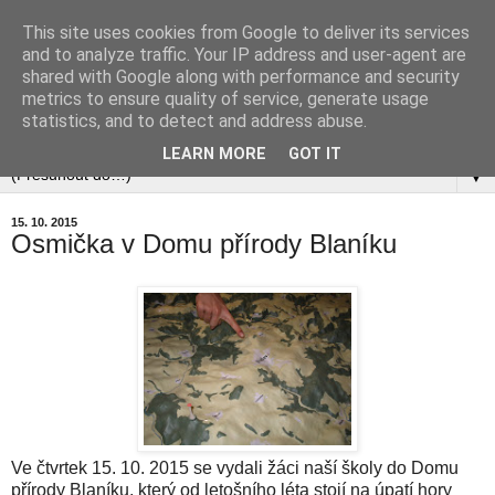
This site uses cookies from Google to deliver its services
and to analyze traffic. Your IP address and user-agent are
shared with Google along with performance and security
metrics to ensure quality of service, generate usage
statistics, and to detect and address abuse.
▼
LEARN MORE
GOT IT
▼
15. 10. 2015
Osmička v Domu přírody Blaníku
Ve čtvrtek 15. 10. 2015 se vydali žáci naší školy do Domu
přírody Blaníku, který od letošního léta stojí na úpatí hory