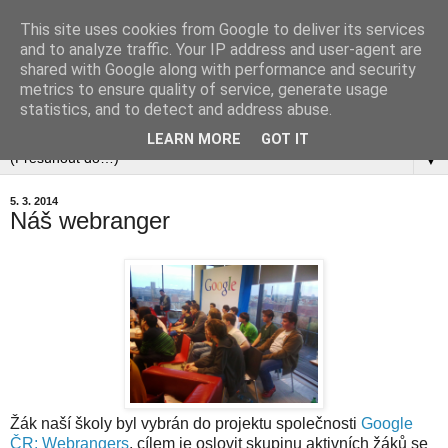
This site uses cookies from Google to deliver its services
and to analyze traffic. Your IP address and user-agent are
shared with Google along with performance and security
metrics to ensure quality of service, generate usage
statistics, and to detect and address abuse.
▼
LEARN MORE
GOT IT
▼
5. 3. 2014
Náš webranger
Žák naší školy byl vybrán do projektu společnosti
Google
ČR: Webrangers
, cílem je oslovit skupinu aktivních žáků se