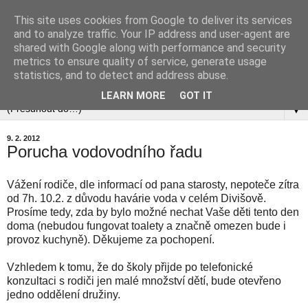
This site uses cookies from Google to deliver its services
and to analyze traffic. Your IP address and user-agent are
shared with Google along with performance and security
metrics to ensure quality of service, generate usage
statistics, and to detect and address abuse.
▼
LEARN MORE
GOT IT
▼
9. 2. 2012
Porucha vodovodního řadu
Vážení rodiče, dle informací od pana starosty, nepoteče zítra
od 7h. 10.2. z důvodu havárie voda v celém Divišově.
Prosíme tedy, zda by bylo možné nechat Vaše děti tento den
doma (nebudou fungovat toalety a značně omezen bude i
provoz kuchyně). Děkujeme za pochopení.
Vzhledem k tomu, že do školy přijde po telefonické
konzultaci s rodiči jen malé množství dětí, bude otevřeno
jedno oddělení družiny.