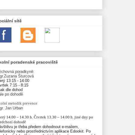
ociální sítě
kolní poradenské pracoviště
ýchovná poradkyně:
gr.Zuzana Šturcová
erý 13:15 - 14:00
vrtek 7:15 - 8:15
nak dle dohod
ále po dohodě
olní
metodik prevence
gr. Jan Urban
erý 14.00 – 14.30 h. Čtvrtek 13.30 – 14.00 h. jiné dny po 
ředchozí dohodě
ávštěvu je třeba předem dohodnout e-mailem,
lefonicky nebo prostřednictvím aplikace Edookit. Po