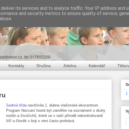
deliver its services and to analyze traffic. Your IP address and 
formance and security metrics to ensure quality of service, gen
abuse.
Kontakty
Družina
Jídelna
Kalendář
Těloc
S
1
ru
Sedmá třída
navštívila 1. dubna vlašimské ekocentrum.
Program Nezvaní hosté byl zaměřen na seznámení s druhy
V
rostlin a živočichů, které se v naší přírodě nekontrolovaně
šíří a člověk v boji s nimi často prohrává.