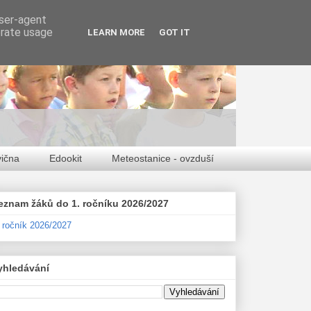
user-agent
erate usage
LEARN MORE
GOT IT
vična
Edookit
Meteostanice - ovzduší
eznam žáků do 1. ročníku 2026/2027
. ročník 2026/2027
yhledávání