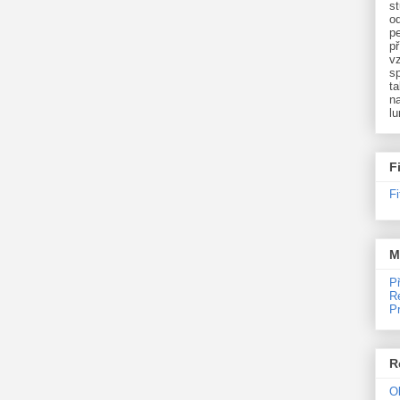
st
o
p
př
v
sp
ta
na
l
F
F
M
P
R
P
R
O