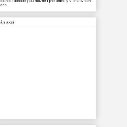
ředchozí dohodě jsou možné i jiné termíny v pracovních
nech.
lán akcí