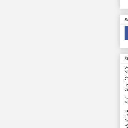
S
Š
V
M
út
čt
ji
d
Šk
M
Út
p
N
te