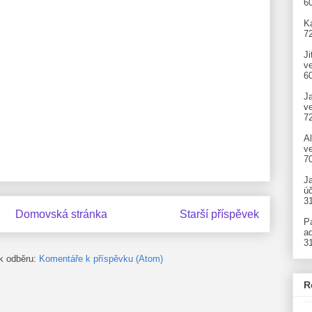
6
Ka
7
Ji
v
6
J
v
7
A
ve
7
J
úč
3
Domovská stránka
Starší příspěvek
P
ad
3
 k odběru:
Komentáře k příspěvku (Atom)
R