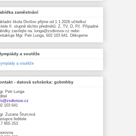
abídka zaměstnání
kladní škola Divišov přijme od 1.1.2026 učitelku/
itele II. stupně těchto předmětů: Z, TV, D, Pč. Případné
abídky zasílejte na: lunga@zsdivisov.cz nebo
ontaktuje Mgr. Petr Lunga, 602 103 641. Děkujeme
lympiády a soutěže
lympiády a soutěže
ontakt - datová schránka: gcbmhby
gr. Petr Lunga
ditel
nfo@zsdivisov.cz
02 103 641
gr. Zuzana Šturcová
stupce ředitele
17 855 253
borovna