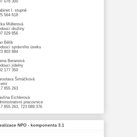
07 078 300
binet I. stupně
25 564 618
tka Müllerová
edoucí družiny
07 029 856
an Bělík
edoucí správního úseku
23 803 884
lena Beranová
doucí jídelny
02 177 350
aroslava Šimáčková
etní
17 855 263
avlína Eichlerová
ministrativní pracovnice
17 855 263, 723 089 376
ealizace NPO - komponenta 3.1