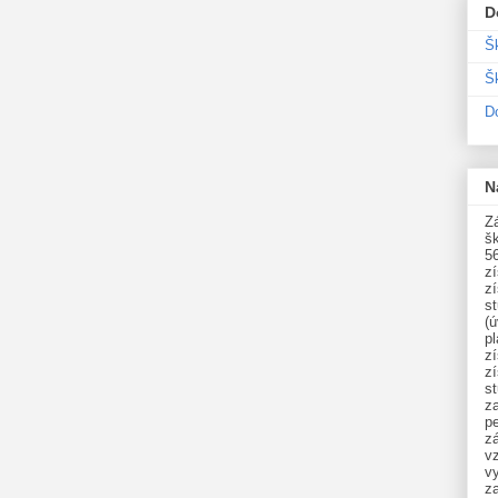
D
Š
Šk
D
N
Zá
šk
5
z
z
st
(ú
p
z
z
s
z
p
zá
v
vy
z