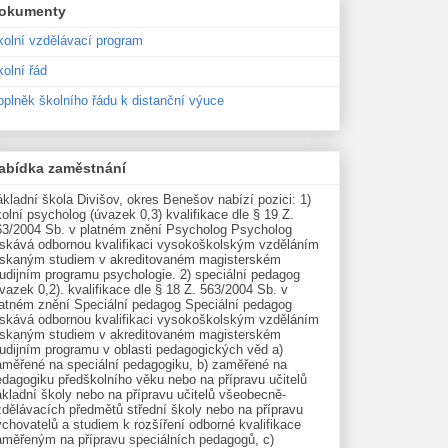
okumenty
kolní vzdělávací program
olní řád
oplněk školního řádu k distanční výuce
abídka zaměstnání
kladní škola Divišov, okres Benešov nabízí pozici: 1)
olní psycholog (úvazek 0,3) kvalifikace dle § 19 Z.
63/2004 Sb. v platném znění Psycholog Psycholog
ískává odbornou kvalifikaci vysokoškolským vzděláním
ískaným studiem v akreditovaném magisterském
udijním programu psychologie. 2) speciální pedagog
vazek 0,2). kvalifikace dle § 18 Z. 563/2004 Sb. v
latném znění Speciální pedagog Speciální pedagog
ískává odbornou kvalifikaci vysokoškolským vzděláním
ískaným studiem v akreditovaném magisterském
tudijním programu v oblasti pedagogických věd a)
aměřené na speciální pedagogiku, b) zaměřené na
edagogiku předškolního věku nebo na přípravu učitelů
kladní školy nebo na přípravu učitelů všeobecně-
zdělávacích předmětů střední školy nebo na přípravu
chovatelů a studiem k rozšíření odborné kvalifikace
aměřeným na přípravu speciálních pedagogů, c)