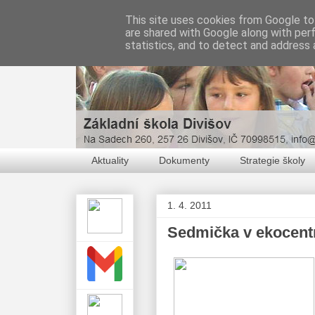
This site uses cookies from Google to 
are shared with Google along with per
statistics, and to detect and address 
Aktuality
Dokumenty
Strategie školy
1. 4. 2011
Sedmička v ekocent