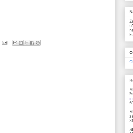
N
Zá
uč
n
k
O
O
K
M
ře
i
6
M
zá
3
S