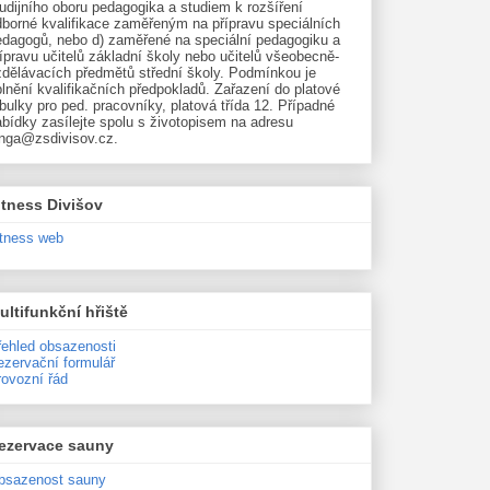
udijního oboru pedagogika a studiem k rozšíření
dborné kvalifikace zaměřeným na přípravu speciálních
edagogů, nebo d) zaměřené na speciální pedagogiku a
ípravu učitelů základní školy nebo učitelů všeobecně-
zdělávacích předmětů střední školy. Podmínkou je
lnění kvalifikačních předpokladů. Zařazení do platové
bulky pro ped. pracovníky, platová třída 12. Případné
bídky zasílejte spolu s životopisem na adresu
unga@zsdivisov.cz.
itness Divišov
itness web
ultifunkční hřiště
řehled obsazenosti
ezervační formulář
rovozní řád
ezervace sauny
bsazenost sauny